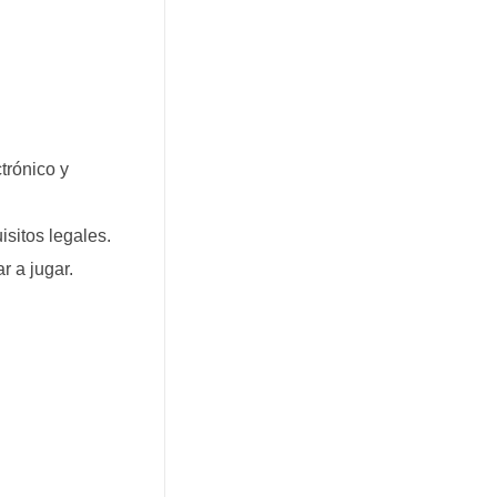
trónico y
sitos legales.
 a jugar.