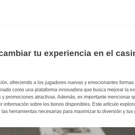
ambiar tu experiencia en el casi
ión, ofreciendo a los jugadores nuevas y emocionantes formas d
cionado como una plataforma innovadora que busca mejorar la ex
gos y promociones atractivas. Además, es importante mencionar 
r información sobre los bonos disponibles. Este artículo explo
 las herramientas necesarias para maximizar tu diversión y tus