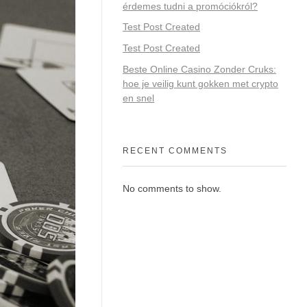
érdemes tudni a promóciókról?
Test Post Created
Test Post Created
Beste Online Casino Zonder Cruks:
hoe je veilig kunt gokken met crypto
en snel
RECENT COMMENTS
No comments to show.