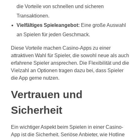
die Vorteile von schnellen und sicheren
Transaktionen.
Vielfältiges Spieleangebot:
Eine große Auswahl
an Spielen für jeden Geschmack.
Diese Vorteile machen Casino-Apps zu einer
attraktiven Wahl für Spieler, die sowohl neue als auch
erfahrene Spieler ansprechen. Die Flexibilität und die
Vielzahl an Optionen tragen dazu bei, dass Spieler
die App gerne nutzen.
Vertrauen und
Sicherheit
Ein wichtiger Aspekt beim Spielen in einer Casino-
App ist die Sicherheit. Seriöse Anbieter, wie Hotline