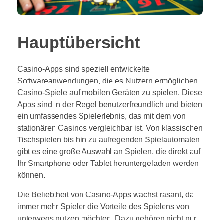
Hauptübersicht
Casino-Apps sind speziell entwickelte
Softwareanwendungen, die es Nutzern ermöglichen,
Casino-Spiele auf mobilen Geräten zu spielen. Diese
Apps sind in der Regel benutzerfreundlich und bieten
ein umfassendes Spielerlebnis, das mit dem von
stationären Casinos vergleichbar ist. Von klassischen
Tischspielen bis hin zu aufregenden Spielautomaten
gibt es eine große Auswahl an Spielen, die direkt auf
Ihr Smartphone oder Tablet heruntergeladen werden
können.
Die Beliebtheit von Casino-Apps wächst rasant, da
immer mehr Spieler die Vorteile des Spielens von
unterwegs nutzen möchten. Dazu gehören nicht nur