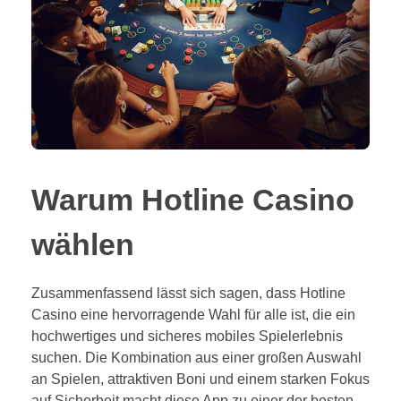
Warum Hotline Casino
wählen
Zusammenfassend lässt sich sagen, dass Hotline
Casino eine hervorragende Wahl für alle ist, die ein
hochwertiges und sicheres mobiles Spielerlebnis
suchen. Die Kombination aus einer großen Auswahl
an Spielen, attraktiven Boni und einem starken Fokus
auf Sicherheit macht diese App zu einer der besten