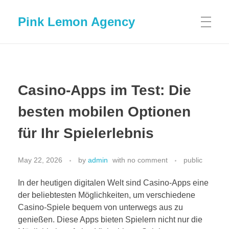
Pink Lemon Agency
Casino-Apps im Test: Die
besten mobilen Optionen
für Ihr Spielerlebnis
May 22, 2026
by
admin
with
no comment
public
In der heutigen digitalen Welt sind Casino-Apps eine
der beliebtesten Möglichkeiten, um verschiedene
Casino-Spiele bequem von unterwegs aus zu
genießen. Diese Apps bieten Spielern nicht nur die