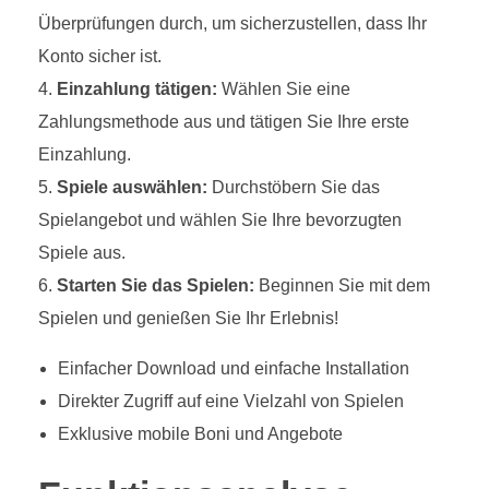
Überprüfungen durch, um sicherzustellen, dass Ihr
Konto sicher ist.
Einzahlung tätigen:
Wählen Sie eine
Zahlungsmethode aus und tätigen Sie Ihre erste
Einzahlung.
Spiele auswählen:
Durchstöbern Sie das
Spielangebot und wählen Sie Ihre bevorzugten
Spiele aus.
Starten Sie das Spielen:
Beginnen Sie mit dem
Spielen und genießen Sie Ihr Erlebnis!
Einfacher Download und einfache Installation
Direkter Zugriff auf eine Vielzahl von Spielen
Exklusive mobile Boni und Angebote