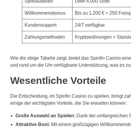
Spielauswahl
Über 4.000 Slots
Willkommensbonus
Bis zu 1.200 € + 250 Freisp
Kundensupport
24/7 verfügbar
Zahlungsmethoden
Kryptowährungen + Stand
Wie die obige Tabelle zeigt, bietet das Spinfin Casino ei
und rund um die Uhr verfügbarer Unterstützung, was es zu e
Wesentliche Vorteile
Die Entscheidung, im Spinfin Casino zu spielen, bringt zah
einige der wichtigsten Vorteile, die Sie erwarten können:
Große Auswahl an Spielen:
Dank der umfangreichen Spi
Attraktive Boni:
Mit einem großzügigen Willkommensbo