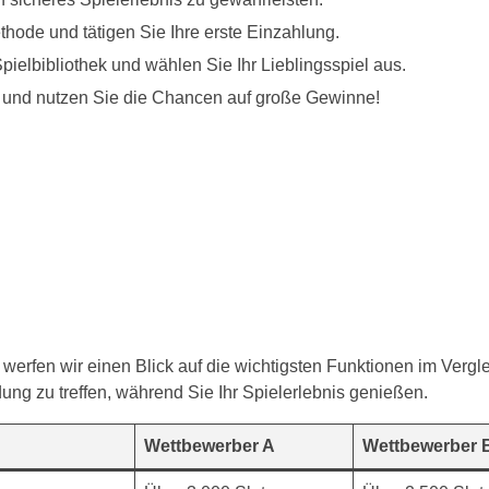
ode und tätigen Sie Ihre erste Einzahlung.
ielbibliothek und wählen Sie Ihr Lieblingsspiel aus.
 und nutzen Sie die Chancen auf große Gewinne!
erfen wir einen Blick auf die wichtigsten Funktionen im Vergl
dung zu treffen, während Sie Ihr Spielerlebnis genießen.
Wettbewerber A
Wettbewerber 