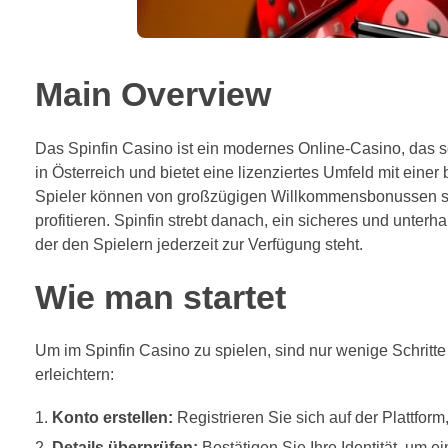
Main Overview
Das Spinfin Casino ist ein modernes Online-Casino, das so
in Österreich und bietet eine lizenziertes Umfeld mit ein
Spieler können von großzügigen Willkommensbonussen so
profitieren. Spinfin strebt danach, ein sicheres und unter
der den Spielern jederzeit zur Verfügung steht.
Wie man startet
Um im Spinfin Casino zu spielen, sind nur wenige Schritte 
erleichtern:
Konto erstellen:
Registrieren Sie sich auf der Plattfor
Details überprüfen:
Bestätigen Sie Ihre Identität, um e