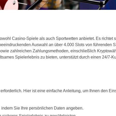
wohl Casino-Spiele als auch Sportwetten anbietet. Es richtet s
er beeindruckenden Auswahl an über 4.000 Slots von führenden S
wie zahlreichen Zahlungsmethoden, einschließlich Kryptowä
haltsames Spielerlebnis zu bieten, unterstützt durch einen 24/7-
erforderlich. Hier ist eine einfache Anleitung, um Ihnen den Ein
m, indem Sie Ihre persönlichen Daten angeben.
in sicheres Spielerlebnis zu gewährleisten.