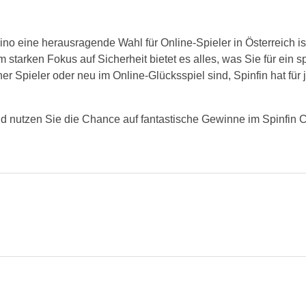
o eine herausragende Wahl für Online-Spieler in Österreich ist
 starken Fokus auf Sicherheit bietet es alles, was Sie für ein
ner Spieler oder neu im Online-Glücksspiel sind, Spinfin hat für
nd nutzen Sie die Chance auf fantastische Gewinne im Spinfin 