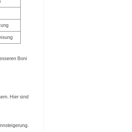
s
zung
eisung
besseren Boni
ern. Hier sind
nnsteigerung.