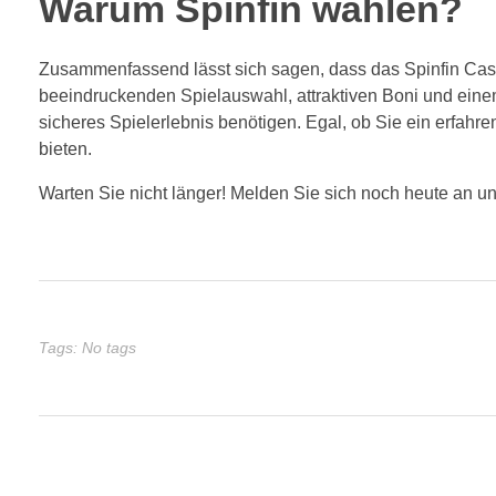
Warum Spinfin wählen?
Zusammenfassend lässt sich sagen, dass das Spinfin Casin
beeindruckenden Spielauswahl, attraktiven Boni und einem
sicheres Spielerlebnis benötigen. Egal, ob Sie ein erfahre
bieten.
Warten Sie nicht länger! Melden Sie sich noch heute an u
Tags: No tags