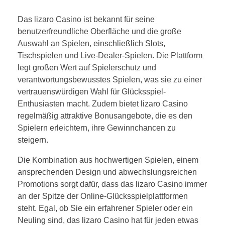
Das lizaro Casino ist bekannt für seine
benutzerfreundliche Oberfläche und die große
Auswahl an Spielen, einschließlich Slots,
Tischspielen und Live-Dealer-Spielen. Die Plattform
legt großen Wert auf Spielerschutz und
verantwortungsbewusstes Spielen, was sie zu einer
vertrauenswürdigen Wahl für Glücksspiel-
Enthusiasten macht. Zudem bietet lizaro Casino
regelmäßig attraktive Bonusangebote, die es den
Spielern erleichtern, ihre Gewinnchancen zu
steigern.
Die Kombination aus hochwertigen Spielen, einem
ansprechenden Design und abwechslungsreichen
Promotions sorgt dafür, dass das lizaro Casino immer
an der Spitze der Online-Glücksspielplattformen
steht. Egal, ob Sie ein erfahrener Spieler oder ein
Neuling sind, das lizaro Casino hat für jeden etwas