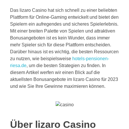
Das lizaro Casino hat sich schnell zu einer beliebten
Plattform für Online-Gaming entwickelt und bietet den
Spielern ein aufregendes und sicheres Spielerlebnis.
Mit einer breiten Palette von Spielen und attraktiven
Bonusangeboten ist es kein Wunder, dass immer
mehr Spieler sich für diese Plattform entscheiden.
Darüber hinaus ist es wichtig, die besten Ressourcen
zu nutzen, wie beispielsweise
hotels-pensionen-
riesa.de
, um die besten Strategien zu finden. In
diesem Artikel werfen wir einen Blick auf die
aktuellsten Bonusangebote im lizaro Casino für 2023
und wie Sie Ihre Gewinne maximieren können.
Über lizaro Casino