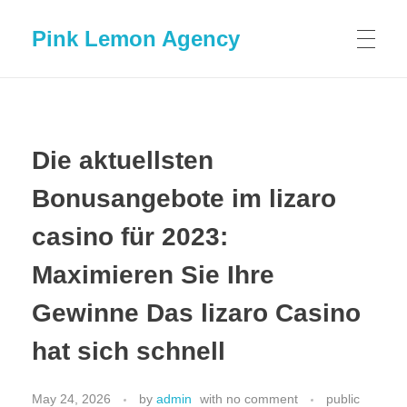
Pink Lemon Agency
Die aktuellsten
Bonusangebote im lizaro
casino für 2023:
Maximieren Sie Ihre
Gewinne Das lizaro Casino
hat sich schnell
May 24, 2026
by
admin
with
no comment
public