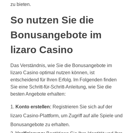
zu bieten.
So nutzen Sie die
Bonusangebote im
lizaro Casino
Das Verständnis, wie Sie die Bonusangebote im
lizaro Casino optimal nutzen können, ist
entscheidend für Ihren Erfolg. Im Folgenden finden
Sie eine Schritt-für-Schritt-Anleitung, wie Sie die
besten Angebote erhalten:
Konto erstellen:
Registrieren Sie sich auf der
lizaro Casino-Plattform, um Zugriff auf alle Spiele und
Bonusangebote zu erhalten.