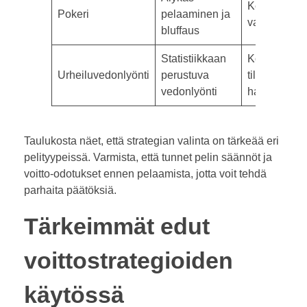
Keskitaso,
Pokeri
pelaaminen ja
vaatii taitoa
bluffaus
Statistiikkaan
Korkea, kun
Urheiluvedonlyönti
perustuva
tilastot
vedonlyönti
hallinnassa
Taulukosta näet, että strategian valinta on tärkeää eri
pelityypeissä. Varmista, että tunnet pelin säännöt ja
voitto-odotukset ennen pelaamista, jotta voit tehdä
parhaita päätöksiä.
Tärkeimmät edut
voittostrategioiden
käytössä