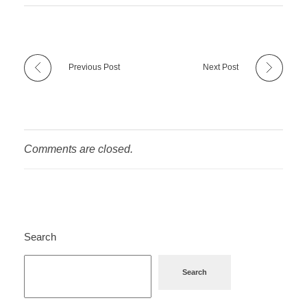
Previous Post
Next Post
Comments are closed.
Search
Search