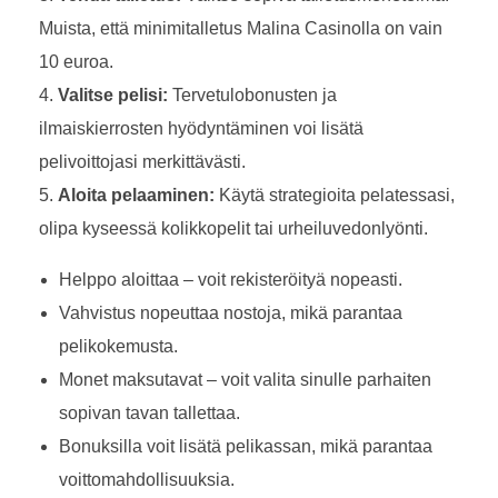
Muista, että minimitalletus Malina Casinolla on vain
10 euroa.
Valitse pelisi:
Tervetulobonusten ja
ilmaiskierrosten hyödyntäminen voi lisätä
pelivoittojasi merkittävästi.
Aloita pelaaminen:
Käytä strategioita pelatessasi,
olipa kyseessä kolikkopelit tai urheiluvedonlyönti.
Helppo aloittaa – voit rekisteröityä nopeasti.
Vahvistus nopeuttaa nostoja, mikä parantaa
pelikokemusta.
Monet maksutavat – voit valita sinulle parhaiten
sopivan tavan tallettaa.
Bonuksilla voit lisätä pelikassan, mikä parantaa
voittomahdollisuuksia.