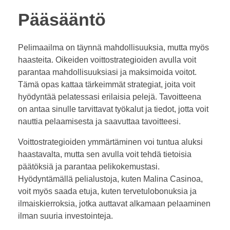
Pääsääntö
Pelimaailma on täynnä mahdollisuuksia, mutta myös
haasteita. Oikeiden voittostrategioiden avulla voit
parantaa mahdollisuuksiasi ja maksimoida voitot.
Tämä opas kattaa tärkeimmät strategiat, joita voit
hyödyntää pelatessasi erilaisia pelejä. Tavoitteena
on antaa sinulle tarvittavat työkalut ja tiedot, jotta voit
nauttia pelaamisesta ja saavuttaa tavoitteesi.
Voittostrategioiden ymmärtäminen voi tuntua aluksi
haastavalta, mutta sen avulla voit tehdä tietoisia
päätöksiä ja parantaa pelikokemustasi.
Hyödyntämällä pelialustoja, kuten Malina Casinoa,
voit myös saada etuja, kuten tervetulobonuksia ja
ilmaiskierroksia, jotka auttavat alkamaan pelaaminen
ilman suuria investointeja.