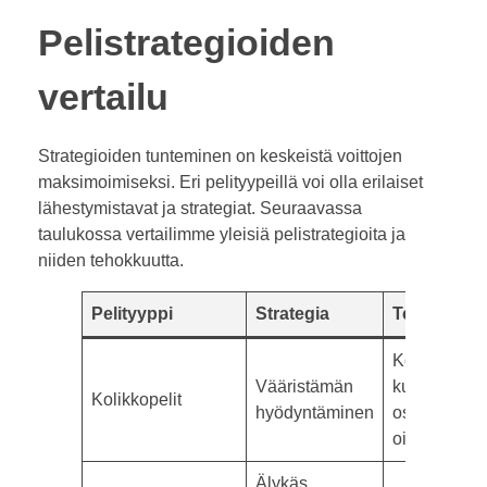
Pelistrategioiden
vertailu
Strategioiden tunteminen on keskeistä voittojen
maksimoimiseksi. Eri pelityypeillä voi olla erilaiset
lähestymistavat ja strategiat. Seuraavassa
taulukossa vertailimme yleisiä pelistrategioita ja
niiden tehokkuutta.
Pelityyppi
Strategia
Tehokkuus
Korkea,
Vääristämän
kunhan
Kolikkopelit
hyödyntäminen
osaa valita
oikeat pelit
Älykäs