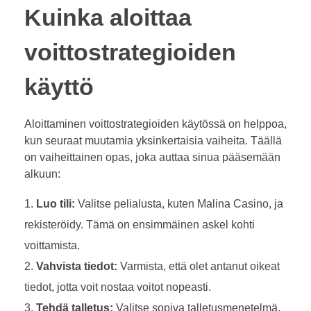
Kuinka aloittaa
voittostrategioiden
käyttö
Aloittaminen voittostrategioiden käytössä on helppoa,
kun seuraat muutamia yksinkertaisia vaiheita. Täällä
on vaiheittainen opas, joka auttaa sinua pääsemään
alkuun:
Luo tili:
Valitse pelialusta, kuten Malina Casino, ja
rekisteröidy. Tämä on ensimmäinen askel kohti
voittamista.
Vahvista tiedot:
Varmista, että olet antanut oikeat
tiedot, jotta voit nostaa voitot nopeasti.
Tehdä talletus:
Valitse sopiva talletusmenetelmä.