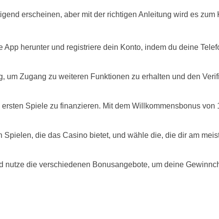
igend erscheinen, aber mit der richtigen Anleitung wird es zum 
 App herunter und registriere dein Konto, indem du deine Tel
ng, um Zugang zu weiteren Funktionen zu erhalten und den Veri
ersten Spiele zu finanzieren. Mit dem Willkommensbonus von 1
Spielen, die das Casino bietet, und wähle die, die dir am mei
nd nutze die verschiedenen Bonusangebote, um deine Gewinnc