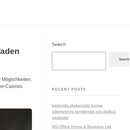
Search
faden
Search
 Möglichkeiten,
ine-Casinos
RECENT POSTS
kasinoda olağanüstü kumar
ödemelerini sergilemek için akıllıca
stratejiler
MS Office Home & Business Lite