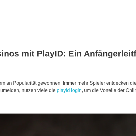
inos mit PlayID: Ein Anfängerleit
orm an Popularität gewonnen. Immer mehr Spieler entdecken die
nzumelden, nutzen viele die
playid login
, um die Vorteile der Onl