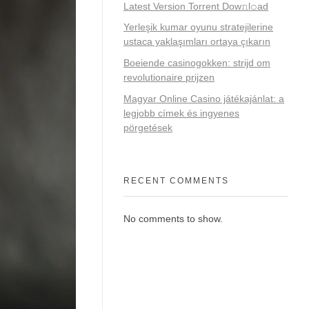
Latest Version Torrent Dow𝚗l𝚘аd
Yerleşik kumar oyunu stratejilerine
ustaca yaklaşımları ortaya çıkarın
Boeiende casinogokken: strijd om
revolutionaire prijzen
Magyar Online Casino játékajánlat: a
legjobb címek és ingyenes
pörgetések
RECENT COMMENTS
No comments to show.