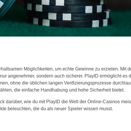
rhaltsamen Möglichkeiten, um echte Gewinne zu erzielen. Mit de
nur angenehmer, sondern auch sicherer. PlayID ermöglicht es dir
n, ohne die üblichen langen Verifizierungsprozesse durchlau
 wählen, die einfache Handhabung und hohe Sicherheit bietet.
ck darüber, wie du mit PlayID die Welt der Online-Casinos meist
kte beleuchten, die du als neuer Spieler wissen musst.