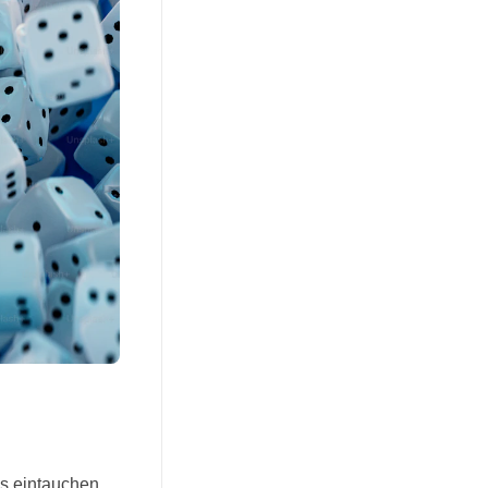
os eintauchen