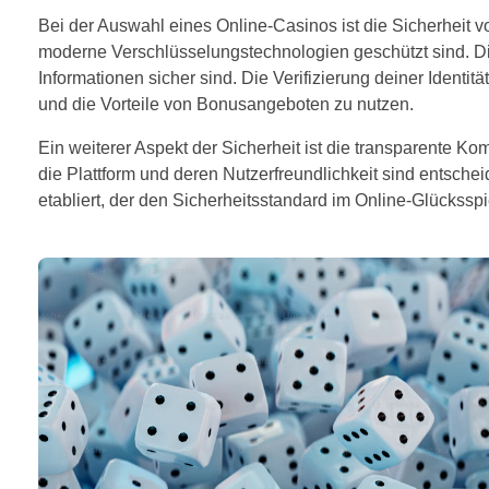
Bei der Auswahl eines Online-Casinos ist die Sicherheit vo
moderne Verschlüsselungstechnologien geschützt sind. Die
Informationen sicher sind. Die Verifizierung deiner Identitä
und die Vorteile von Bonusangeboten zu nutzen.
Ein weiterer Aspekt der Sicherheit ist die transparente K
die Plattform und deren Nutzerfreundlichkeit sind entscheid
etabliert, der den Sicherheitsstandard im Online-Glücksspi