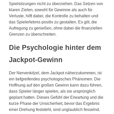
Spielsitzungen nicht zu überziehen. Das Setzen von
klaren Zielen, sowohl für Gewinne als auch für
Verluste, hilft dabei, die Kontrolle zu behalten und
das Spielerlebnis positiv zu gestalten. Es gilt, die
Aufregung zu genießen, ohne dabei die finanziellen
Grenzen zu überschreiten.
Die Psychologie hinter dem
Jackpot-Gewinn
Der Nervenkitzel, dem Jackpot näherzukommen, ist
ein tiefgreifendes psychologisches Phänomen. Die
Hoffnung auf den großen Gewinn kann dazu führen,
dass Spieler länger spielen, als sie ursprünglich
geplant hatten. Dieses Gefühl der Erwartung und die
kurze Phase der Unsicherheit, bevor das Ergebnis
einer Drehung feststeht, sind unglaublich fesselnd.