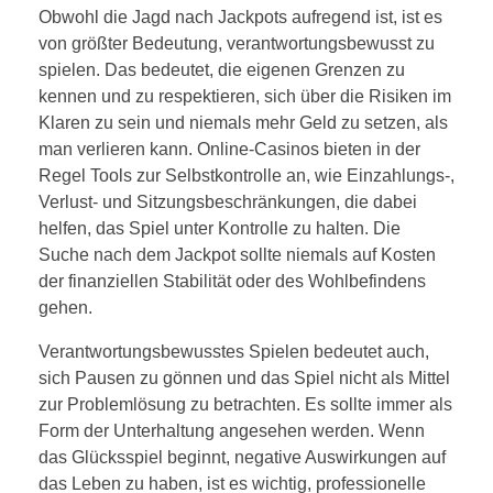
Obwohl die Jagd nach Jackpots aufregend ist, ist es
von größter Bedeutung, verantwortungsbewusst zu
spielen. Das bedeutet, die eigenen Grenzen zu
kennen und zu respektieren, sich über die Risiken im
Klaren zu sein und niemals mehr Geld zu setzen, als
man verlieren kann. Online-Casinos bieten in der
Regel Tools zur Selbstkontrolle an, wie Einzahlungs-,
Verlust- und Sitzungsbeschränkungen, die dabei
helfen, das Spiel unter Kontrolle zu halten. Die
Suche nach dem Jackpot sollte niemals auf Kosten
der finanziellen Stabilität oder des Wohlbefindens
gehen.
Verantwortungsbewusstes Spielen bedeutet auch,
sich Pausen zu gönnen und das Spiel nicht als Mittel
zur Problemlösung zu betrachten. Es sollte immer als
Form der Unterhaltung angesehen werden. Wenn
das Glücksspiel beginnt, negative Auswirkungen auf
das Leben zu haben, ist es wichtig, professionelle