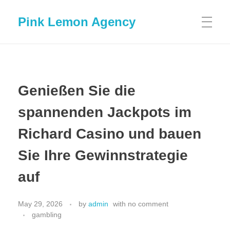
Pink Lemon Agency
Genießen Sie die
spannenden Jackpots im
Richard Casino und bauen
Sie Ihre Gewinnstrategie
auf
May 29, 2026
by
admin
with
no comment
gambling