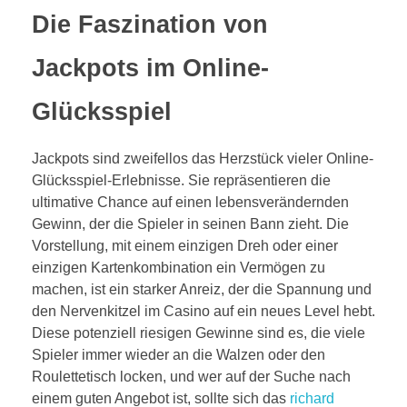
Die Faszination von
Jackpots im Online-
Glücksspiel
Jackpots sind zweifellos das Herzstück vieler Online-
Glücksspiel-Erlebnisse. Sie repräsentieren die
ultimative Chance auf einen lebensverändernden
Gewinn, der die Spieler in seinen Bann zieht. Die
Vorstellung, mit einem einzigen Dreh oder einer
einzigen Kartenkombination ein Vermögen zu
machen, ist ein starker Anreiz, der die Spannung und
den Nervenkitzel im Casino auf ein neues Level hebt.
Diese potenziell riesigen Gewinne sind es, die viele
Spieler immer wieder an die Walzen oder den
Roulettetisch locken, und wer auf der Suche nach
einem guten Angebot ist, sollte sich das
richard