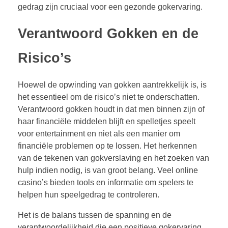
gedrag zijn cruciaal voor een gezonde gokervaring.
Verantwoord Gokken en de
Risico’s
Hoewel de opwinding van gokken aantrekkelijk is, is
het essentieel om de risico’s niet te onderschatten.
Verantwoord gokken houdt in dat men binnen zijn of
haar financiële middelen blijft en spelletjes speelt
voor entertainment en niet als een manier om
financiële problemen op te lossen. Het herkennen
van de tekenen van gokverslaving en het zoeken van
hulp indien nodig, is van groot belang. Veel online
casino’s bieden tools en informatie om spelers te
helpen hun speelgedrag te controleren.
Het is de balans tussen de spanning en de
verantwoordelijkheid die een positieve gokervaring