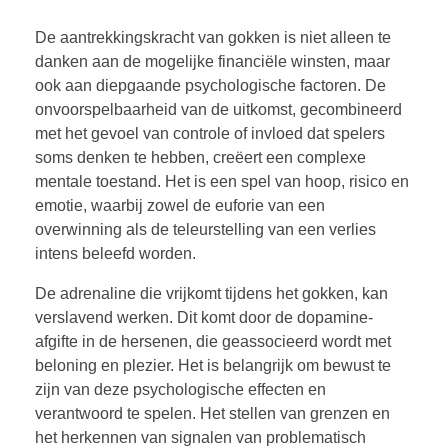
De aantrekkingskracht van gokken is niet alleen te
danken aan de mogelijke financiële winsten, maar
ook aan diepgaande psychologische factoren. De
onvoorspelbaarheid van de uitkomst, gecombineerd
met het gevoel van controle of invloed dat spelers
soms denken te hebben, creëert een complexe
mentale toestand. Het is een spel van hoop, risico en
emotie, waarbij zowel de euforie van een
overwinning als de teleurstelling van een verlies
intens beleefd worden.
De adrenaline die vrijkomt tijdens het gokken, kan
verslavend werken. Dit komt door de dopamine-
afgifte in de hersenen, die geassocieerd wordt met
beloning en plezier. Het is belangrijk om bewust te
zijn van deze psychologische effecten en
verantwoord te spelen. Het stellen van grenzen en
het herkennen van signalen van problematisch