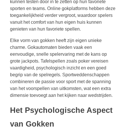
kunnen testen door in te zetten op hun favoriete
sporten en teams. Online gokplatforms hebben deze
toegankelijkheid verder vergroot, waardoor spelers
vanuit het comfort van hun eigen huis kunnen
genieten van hun favoriete spellen.
Elke vorm van gokken heeft zijn eigen unieke
charme. Gokautomaten bieden vaak een
eenvoudige, snelle spelervaring met de kans op
grote jackpots. Tafelspellen zoals poker vereisen
vaardigheid, psychologisch inzicht en een goed
begrip van de spelregels. Sportweddenschappen
combineren de passie voor sport met de spanning
van het voorspellen van uitkomsten, wat een extra
dimensie toevoegt aan het kijken naar wedstrijden.
Het Psychologische Aspect
van Gokken