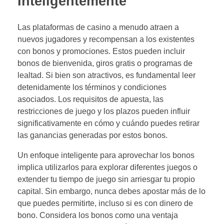
Inteligentemente
Las plataformas de casino a menudo atraen a
nuevos jugadores y recompensan a los existentes
con bonos y promociones. Estos pueden incluir
bonos de bienvenida, giros gratis o programas de
lealtad. Si bien son atractivos, es fundamental leer
detenidamente los términos y condiciones
asociados. Los requisitos de apuesta, las
restricciones de juego y los plazos pueden influir
significativamente en cómo y cuándo puedes retirar
las ganancias generadas por estos bonos.
Un enfoque inteligente para aprovechar los bonos
implica utilizarlos para explorar diferentes juegos o
extender tu tiempo de juego sin arriesgar tu propio
capital. Sin embargo, nunca debes apostar más de lo
que puedes permitirte, incluso si es con dinero de
bono. Considera los bonos como una ventaja