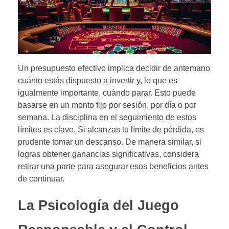
Un presupuesto efectivo implica decidir de antemano
cuánto estás dispuesto a invertir y, lo que es
igualmente importante, cuándo parar. Esto puede
basarse en un monto fijo por sesión, por día o por
semana. La disciplina en el seguimiento de estos
límites es clave. Si alcanzas tu límite de pérdida, es
prudente tomar un descanso. De manera similar, si
logras obtener ganancias significativas, considera
retirar una parte para asegurar esos beneficios antes
de continuar.
La Psicología del Juego