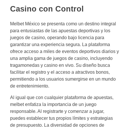
Casino con Control
Melbet México se presenta como un destino integral
para entusiastas de las apuestas deportivas y los
juegos de casino, operando bajo licencia para
garantizar una experiencia segura. La plataforma
ofrece acceso a miles de eventos deportivos diarios y
una amplia gama de juegos de casino, incluyendo
tragamonedas y casino en vivo. Su diseño busca
facilitar el registro y el acceso a atractivos bonos,
permitiendo a los usuarios sumergirse en un mundo
de entretenimiento.
Al igual que con cualquier plataforma de apuestas,
melbet enfatiza la importancia de un juego
responsable. Al registrarte y comenzar a jugar,
puedes establecer tus propios límites y estrategias
de presupuesto. La diversidad de opciones de