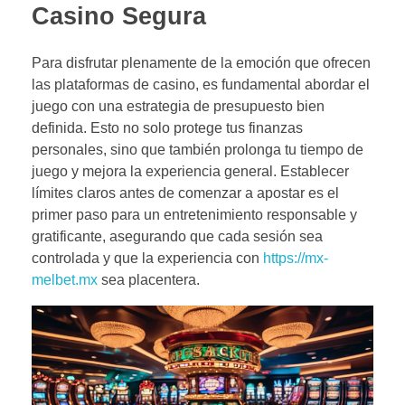
Casino Segura
Para disfrutar plenamente de la emoción que ofrecen
las plataformas de casino, es fundamental abordar el
juego con una estrategia de presupuesto bien
definida. Esto no solo protege tus finanzas
personales, sino que también prolonga tu tiempo de
juego y mejora la experiencia general. Establecer
límites claros antes de comenzar a apostar es el
primer paso para un entretenimiento responsable y
gratificante, asegurando que cada sesión sea
controlada y que la experiencia con
https://mx-
melbet.mx
sea placentera.