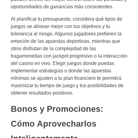
oportunidades de ganancias más consistentes.
Al planificar tu presupuesto, considera qué tipos de
juegos se alinean mejor con tus objetivos y tu
tolerancia al riesgo. Algunos jugadores prefieren la
emoción de las apuestas deportivas, mientras que
otros disfrutan de la complejidad de las
tragamonedas con jackpot progresivo o la interacción
del casino en vivo. Elegir juegos donde puedas
implementar estrategias o donde las apuestas
mínimas se ajusten a tu plan financiero te permitirá
maximizar tu tiempo de juego y tus posibilidades de
obtener resultados positivos.
Bonos y Promociones:
Cómo Aprovecharlos