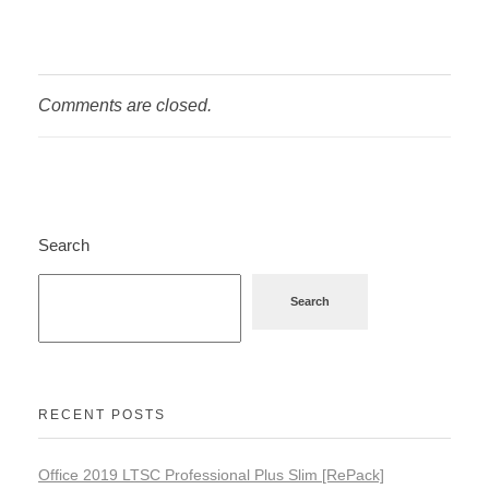
Comments are closed.
Search
Search
RECENT POSTS
Office 2019 LTSC Professional Plus Slim [RePаck]