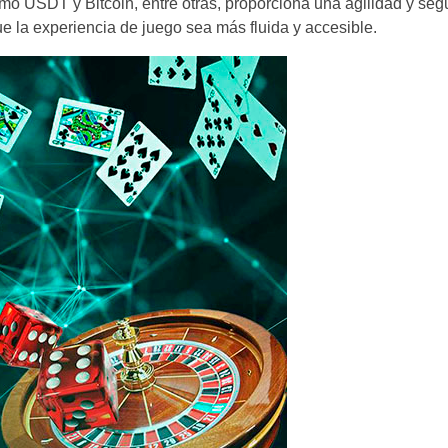
omo USDT y Bitcoin, entre otras, proporciona una agilidad y seg
e la experiencia de juego sea más fluida y accesible.