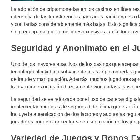
La adopción de criptomonedas en los casinos en línea re
diferencia de las transferencias bancarias tradicionales o l
y con tarifas considerablemente más bajas. Esto significa
sin preocuparse por comisiones excesivas, un factor clave
Seguridad y Anonimato en el J
Uno de los mayores atractivos de los casinos que aceptan 
tecnología blockchain subyacente a las criptomonedas gar
de fraude y manipulación. Además, muchos jugadores apre
transacciones no están directamente vinculadas a sus cue
La seguridad se ve reforzada por el uso de carteras digita
implementan medidas de seguridad de última generación pa
incluye la autenticación de dos factores y auditorías reg
jugadores pueden concentrarse en la emoción de los juego
Variedad de Juegos y Bonos E