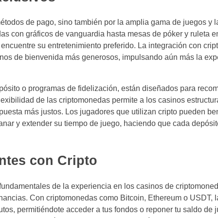
todos de pago, sino también por la amplia gama de juegos y la
s con gráficos de vanguardia hasta mesas de póker y ruleta en
 encuentre su entretenimiento preferido. La integración con cr
onos de bienvenida más generosos, impulsando aún más la expe
epósito o programas de fidelización, están diseñados para reco
exibilidad de las criptomonedas permite a los casinos estructura
esta más justos. Los jugadores que utilizan cripto pueden ben
anar y extender su tiempo de juego, haciendo que cada depósi
ntes con Cripto
s fundamentales de la experiencia en los casinos de criptomoned
 ganancias. Con criptomonedas como Bitcoin, Ethereum o USDT, l
tos, permitiéndote acceder a tus fondos o reponer tu saldo de 