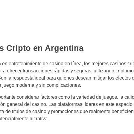
s Cripto en Argentina
en entretenimiento de casino en línea, los mejores casinos cri
ara ofrecer transacciones rápidas y seguras, utilizando criptom
n la respuesta ideal para quienes desean mitigar los efectos de
de juego moderna y sin complicaciones.
portante considerar factores como la variedad de juegos, la cali
ción general del casino. Las plataformas líderes en este espacio
sta de títulos de casino y promociones que realmente beneficien 
tencialmente lucrativa.