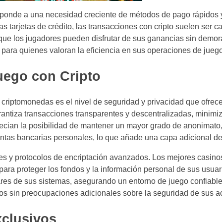
sponde a una necesidad creciente de métodos de pago rápidos 
as tarjetas de crédito, las transacciones con cripto suelen ser c
 que los jugadores pueden disfrutar de sus ganancias sin demora
 para quienes valoran la eficiencia en sus operaciones de juego
uego con Cripto
criptomonedas es el nivel de seguridad y privacidad que ofrec
antiza transacciones transparentes y descentralizadas, minimiz
cian la posibilidad de mantener un mayor grado de anonimato,
ntas bancarias personales, lo que añade una capa adicional de
les y protocolos de encriptación avanzados. Los mejores casinos
ra proteger los fondos y la información personal de sus usuar
ulares de sus sistemas, asegurando un entorno de juego confiabl
s sin preocupaciones adicionales sobre la seguridad de sus act
xclusivos