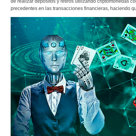
de realizar depósitos y retiros utilizando criptomonedas c
precedentes en las transacciones financieras, haciendo qu