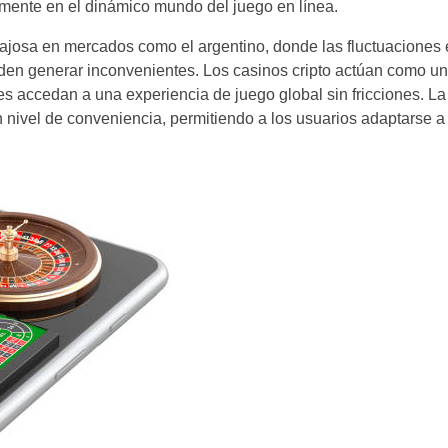
lmente en el dinámico mundo del juego en línea.
ntajosa en mercados como el argentino, donde las fluctuacione
eden generar inconvenientes. Los casinos cripto actúan como un
res accedan a una experiencia de juego global sin fricciones. La 
nivel de conveniencia, permitiendo a los usuarios adaptarse a