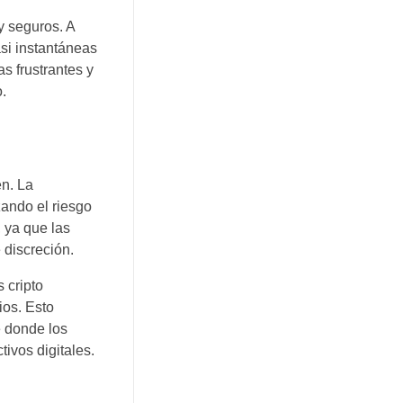
y seguros. A
asi instantáneas
s frustrantes y
.
en. La
ando el riesgo
 ya que las
 discreción.
 cripto
ios. Esto
e donde los
ivos digitales.