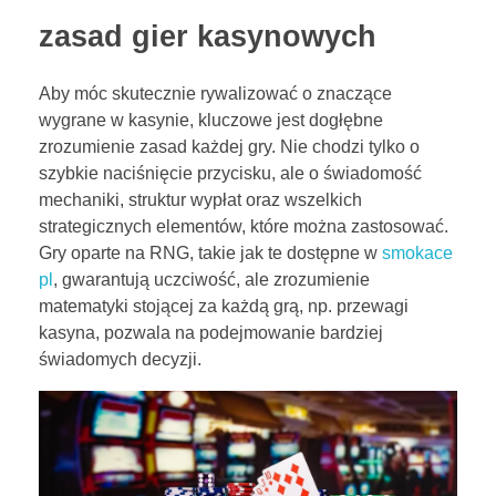
zasad gier kasynowych
Aby móc skutecznie rywalizować o znaczące
wygrane w kasynie, kluczowe jest dogłębne
zrozumienie zasad każdej gry. Nie chodzi tylko o
szybkie naciśnięcie przycisku, ale o świadomość
mechaniki, struktur wypłat oraz wszelkich
strategicznych elementów, które można zastosować.
Gry oparte na RNG, takie jak te dostępne w
smokace
pl
, gwarantują uczciwość, ale zrozumienie
matematyki stojącej za każdą grą, np. przewagi
kasyna, pozwala na podejmowanie bardziej
świadomych decyzji.