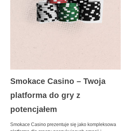
Smokace Casino – Twoja
platforma do gry z
potencjałem
Smokace Casino prezentuje się jako kompleksowa