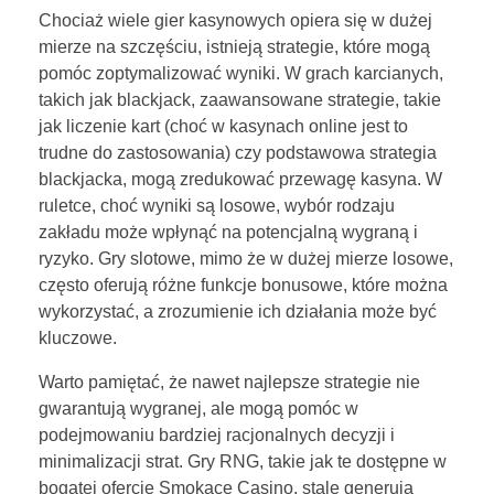
Chociaż wiele gier kasynowych opiera się w dużej
mierze na szczęściu, istnieją strategie, które mogą
pomóc zoptymalizować wyniki. W grach karcianych,
takich jak blackjack, zaawansowane strategie, takie
jak liczenie kart (choć w kasynach online jest to
trudne do zastosowania) czy podstawowa strategia
blackjacka, mogą zredukować przewagę kasyna. W
ruletce, choć wyniki są losowe, wybór rodzaju
zakładu może wpłynąć na potencjalną wygraną i
ryzyko. Gry slotowe, mimo że w dużej mierze losowe,
często oferują różne funkcje bonusowe, które można
wykorzystać, a zrozumienie ich działania może być
kluczowe.
Warto pamiętać, że nawet najlepsze strategie nie
gwarantują wygranej, ale mogą pomóc w
podejmowaniu bardziej racjonalnych decyzji i
minimalizacji strat. Gry RNG, takie jak te dostępne w
bogatej ofercie Smokace Casino, stale generują