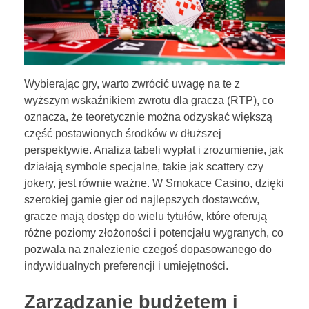
Wybierając gry, warto zwrócić uwagę na te z
wyższym wskaźnikiem zwrotu dla gracza (RTP), co
oznacza, że teoretycznie można odzyskać większą
część postawionych środków w dłuższej
perspektywie. Analiza tabeli wypłat i zrozumienie, jak
działają symbole specjalne, takie jak scattery czy
jokery, jest równie ważne. W Smokace Casino, dzięki
szerokiej gamie gier od najlepszych dostawców,
gracze mają dostęp do wielu tytułów, które oferują
różne poziomy złożoności i potencjału wygranych, co
pozwala na znalezienie czegoś dopasowanego do
indywidualnych preferencji i umiejętności.
Zarządzanie budżetem i