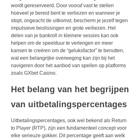
wordt gereserveerd. Door vooraf vast te stellen
hoeveel je bereid bent te verliezen en wanneer je
stopt, ongeacht de uitkomst, bescherm je jezelf tegen
impulsieve beslissingen en grote verliezen. Het
delen van je bankroll in kleinere sessies kan ook
helpen om de speelduur te verlengen en meer
kansen te creëren om de “geluksfactor” te benutten,
wat een belangrijke overweging kan zijn bij het
navigeren door het aanbod van spellen op platforms
zoals GXbet Casino.
Het belang van het begrijpen
van uitbetalingspercentages
Uitbetalingspercentages, ook wel bekend als Return
to Player (RTP), zijn een fundamenteel concept voor
elke serieuze gokker. Dit percentage geeft aan welk