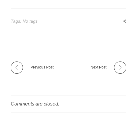
Tags: No tags
Previous Post
Next Post
Comments are closed.