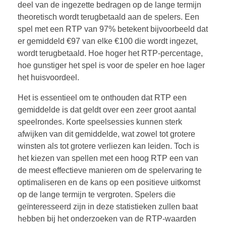
deel van de ingezette bedragen op de lange termijn
theoretisch wordt terugbetaald aan de spelers. Een
spel met een RTP van 97% betekent bijvoorbeeld dat
er gemiddeld €97 van elke €100 die wordt ingezet,
wordt terugbetaald. Hoe hoger het RTP-percentage,
hoe gunstiger het spel is voor de speler en hoe lager
het huisvoordeel.
Het is essentieel om te onthouden dat RTP een
gemiddelde is dat geldt over een zeer groot aantal
speelrondes. Korte speelsessies kunnen sterk
afwijken van dit gemiddelde, wat zowel tot grotere
winsten als tot grotere verliezen kan leiden. Toch is
het kiezen van spellen met een hoog RTP een van
de meest effectieve manieren om de spelervaring te
optimaliseren en de kans op een positieve uitkomst
op de lange termijn te vergroten. Spelers die
geïnteresseerd zijn in deze statistieken zullen baat
hebben bij het onderzoeken van de RTP-waarden