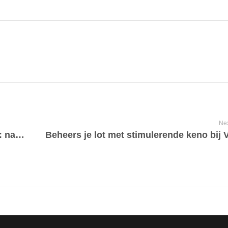
Nex
Blackjack meesteren bij Viu Viu Casino: navigeer door de spannende risico’s