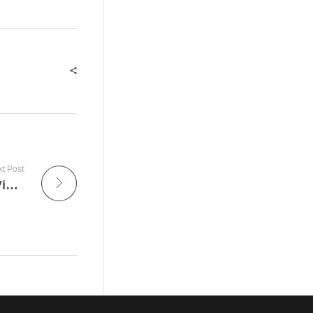
t Post
Beheers je lot met stimulerende keno bij Viu Viu Casino