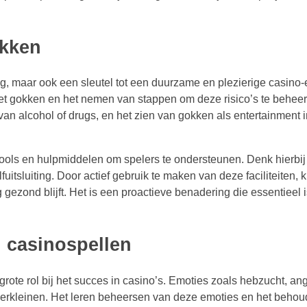
okken
, maar ook een sleutel tot een duurzame en plezierige casino-e
et gokken en het nemen van stappen om deze risico’s te beheer
van alcohol of drugs, en het zien van gokken als entertainment i
ools en hulpmiddelen om spelers te ondersteunen. Denk hierbij
lfuitsluiting. Door actief gebruik te maken van deze faciliteiten,
ezond blijft. Het is een proactieve benadering die essentieel i
 casinospellen
ote rol bij het succes in casino’s. Emoties zoals hebzucht, angs
 verkleinen. Het leren beheersen van deze emoties en het beho