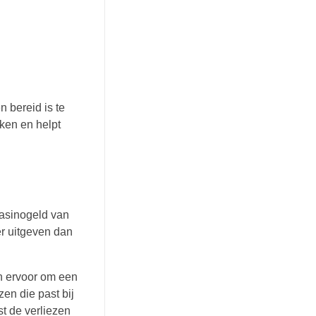
 bereid is te
ken en helpt
casinogeld van
er uitgeven dan
en ervoor om een
zen die past bij
st de verliezen