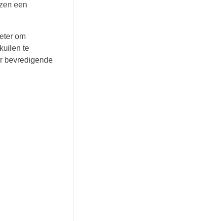
ezen een
beter om
kuilen te
er bevredigende