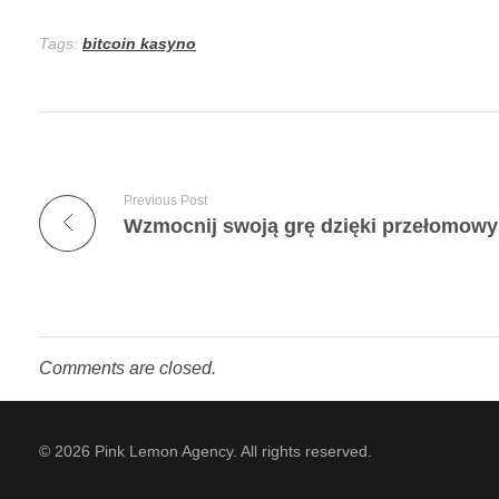
Tags:
bitcoin kasyno
Previous Post
Comments are closed.
© 2026 Pink Lemon Agency. All rights reserved.