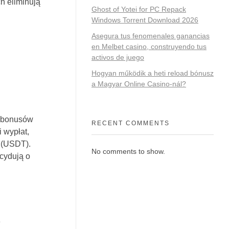
ch eliminują
Ghost of Yotei for PC Repack
Windows Torrent Download 2026
Asegura tus fenomenales ganancias
en Melbet casino, construyendo tus
activos de juego
Hogyan működik a heti reload bónusz
a Magyar Online Casino-nál?
ć bonusów
RECENT COMMENTS
 wypłat,
a (USDT).
No comments to show.
ecydują o
e