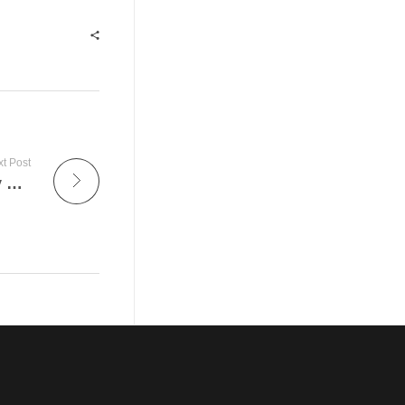
t Post
Naucz się obstawiać wygrywające zakłady na KRYPTO KASYNO POLSKA