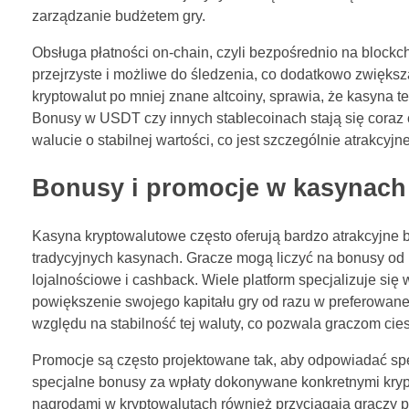
zarządzanie budżetem gry.
Obsługa płatności on-chain, czyli bezpośrednio na blockcha
przejrzyste i możliwe do śledzenia, co dodatkowo zwiększ
kryptowalut po mniej znane altcoiny, sprawia, że kasyna t
Bonusy w USDT czy innych stablecoinach stają się coraz
walucie o stabilnej wartości, co jest szczególnie atrakcyj
Bonusy i promocje w kasynach
Kasyna kryptowalutowe często oferują bardzo atrakcyjne b
tradycyjnych kasynach. Gracze mogą liczyć na bonusy od
lojalnościowe i cashback. Wiele platform specjalizuje s
powiększenie swojego kapitału gry od razu w preferowane
względu na stabilność tej waluty, co pozwala graczom ci
Promocje są często projektowane tak, aby odpowiadać spe
specjalne bonusy za wpłaty dokonywane konkretnymi kryptow
nagrodami w kryptowalutach również przyciągają graczy 