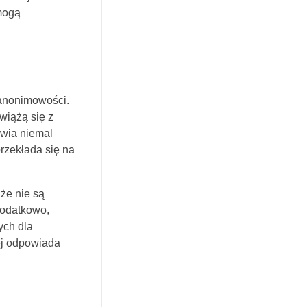
 mogą
 anonimowości.
wiążą się z
iwia niemal
rzekłada się na
 że nie są
Dodatkowo,
ych dla
iej odpowiada