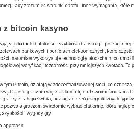
mocji, aby zrozumieć warunki obrotu i inne wymagania, które
 z bitcoin kasyno
ą się do metod płatności, szybkości transakcji i potencjalnej
zelewach bankowych i portfelach elektronicznych, które często 
ności. natomiast wykorzystuje technologię blockchain, co umożl
zegółowej weryfikacji tożsamości przy mniejszych kwotach. To p
 w tym Bitcoin, działają w zdecentralizowanej sieci, co oznacza,
sową. Daje to graczom większą kontrolę nad swoimi środkami. 
la graczy z całego świata, bez ograniczeń geograficznych typow
żnic pozwala graczom świadomie wybrać platformę, która najlep
 szybkości i wygody gry.