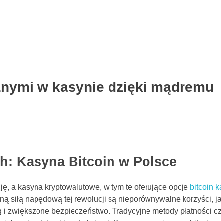
anymi w kasynie dzięki mądremu
h: Kasyna Bitcoin w Polsce
ę, a kasyna kryptowalutowe, w tym te oferujące opcje
bitcoin 
ą siłą napędową tej rewolucji są nieporównywalne korzyści, ja
ięg i zwiększone bezpieczeństwo. Tradycyjne metody płatności c