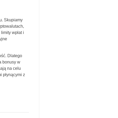
ku. Skupiamy
yptowalutach,
limity wpłat i
yjne
ość. Dlatego
na bonusy w
ają na celu
i płynącymi z