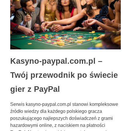
Kasyno-paypal.com.pl –
Twój przewodnik po świecie
gier z PayPal
Serwis kasyno-paypal.com.pl stanowi kompleksowe
źródło wiedzy dla każdego polskiego gracza
poszukującego najlepszych doświadczeń z grami
hazardowymi online, z naciskiem na płatności