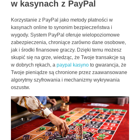
w kasynach z PayPal
Korzystanie z PayPal jako metody płatności w
kasynach online to synonim bezpieczeństwa i
wygody. System PayPal oferuje wielopoziomowe
zabezpieczenia, chroniące zarówno dane osobowe,
jak i środki finansowe graczy. Dzięki temu możesz
skupić się na grze, wiedząc, że Twoje transakcje są
w dobrych rękach, a
paypal kasyno
to gwarancja, że
Twoje pieniądze są chronione przez zaawansowane
algorytmy szyfrowania i mechanizmy wykrywania
oszustw.