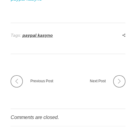
Tags:
paypal kasyno
Previous Post
Next Post
Comments are closed.