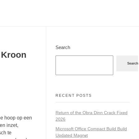
Search
 Kroon
Search
RECENT POSTS
Return of the Obra Dinn Crack Fixed
 de hoop op een
2026
en inzet,
Microsoft Office Compact Build Build
sch te
Updated Magn𝐞t