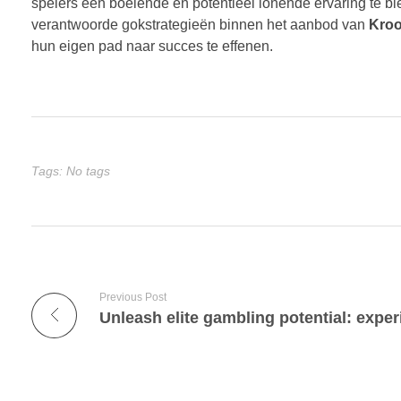
spelers een boeiende en potentieel lonende ervaring te bi
verantwoorde gokstrategieën binnen het aanbod van
Kroo
hun eigen pad naar succes te effenen.
Tags: No tags
Previous Post