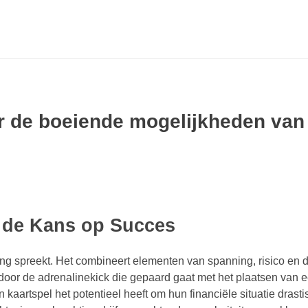
r de boeiende mogelijkheden van
 de Kans op Succes
ding spreekt. Het combineert elementen van spanning, risico en
oor de adrenalinekick die gepaard gaat met het plaatsen van e
 kaartspel het potentieel heeft om hun financiële situatie drasti