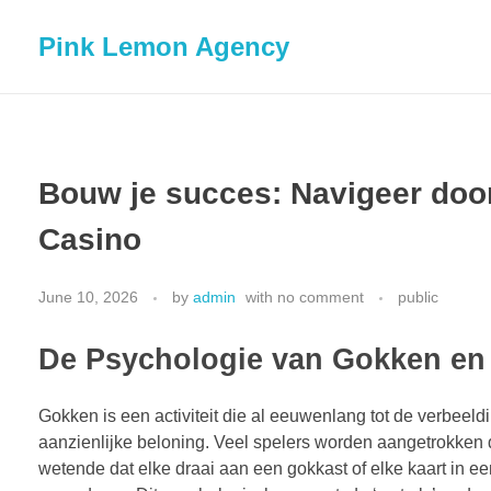
Pink Lemon Agency
Bouw je succes: Navigeer doo
Casino
June 10, 2026
by
admin
with
no comment
public
De Psychologie van Gokken en
Gokken is een activiteit die al eeuwenlang tot de verbeel
aanzienlijke beloning. Veel spelers worden aangetrokken d
wetende dat elke draai aan een gokkast of elke kaart in een