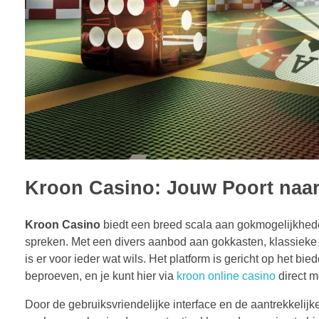
Kroon Casino: Jouw Poort naa
Kroon Casino
biedt een breed scala aan gokmogelijkhede
spreken. Met een divers aanbod aan gokkasten, klassieke ta
is er voor ieder wat wils. Het platform is gericht op het 
beproeven, en je kunt hier via
kroon online casino
direct 
Door de gebruiksvriendelijke interface en de aantrekkelij