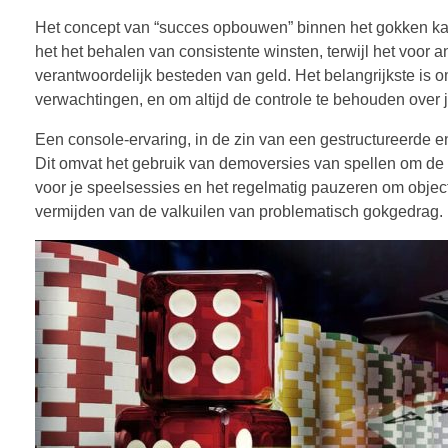
Het concept van “succes opbouwen” binnen het gokken ka
het het behalen van consistente winsten, terwijl het voor
verantwoordelijk besteden van geld. Het belangrijkste is o
verwachtingen, en om altijd de controle te behouden over 
Een console-ervaring, in de zin van een gestructureerde e
Dit omvat het gebruik van demoversies van spellen om de me
voor je speelsessies en het regelmatig pauzeren om objectie
vermijden van de valkuilen van problematisch gokgedrag.