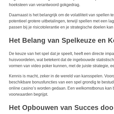
hoeksteen van verantwoord gokgedrag.
Daarnaast is het belangrijk om de volatiliteit van spellen 
potentieel grotere uitbetalingen, terwijl spellen met een la
passen bij je risicotolerantie en je strategische doelen ka
Het Belang van Spelkeuze en K
De keuze van het spel dat je speelt, heeft een directe imp
huisvoordelen, wat betekent dat de ingebouwde statistisch
vormen van video poker kunnen, met de juiste strategie, ee
Kennis is macht, zeker in de wereld van kansspelen. Voorda
beschikbare bonusfuncties van een spel grondig te bestude
online casino’s worden gedaan. Een welkomstbonus kan bij
voorwaarden begrijpt.
Het Opbouwen van Succes door