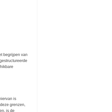
et begrijpen van
 gestructureerde
chikbare
iervan is
n deze grenzen,
en, is de