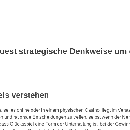
quest strategische Denkweise um
els verstehen
, sei es online oder in einem physischen Casino, liegt im Verst
n und rationale Entscheidungen zu treffen, selbst wenn der Ner
 dass Glücksspiel eine Form der Unterhaltung ist, bei der Gewin