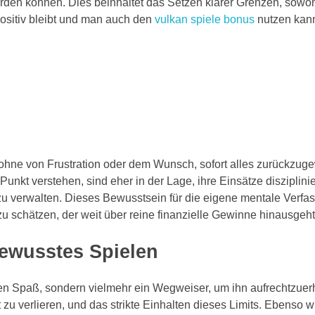
erden können. Dies beinhaltet das Setzen klarer Grenzen, sowohl
positiv bleibt und man auch den
vulkan spiele bonus
nutzen kan
n, ohne von Frustration oder dem Wunsch, sofort alles zurückzug
Punkt verstehen, sind eher in der Lage, ihre Einsätze disziplinie
 verwalten. Dieses Bewusstsein für die eigene mentale Verfas
u schätzen, der weit über reine finanzielle Gewinne hinausgeht
bewusstes Spielen
en Spaß, sondern vielmehr ein Wegweiser, um ihn aufrechtzuer
zu verlieren, und das strikte Einhalten dieses Limits. Ebenso wic