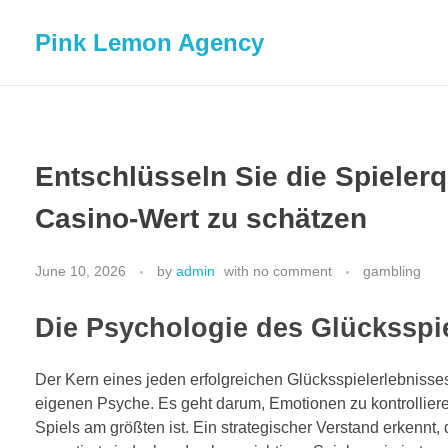
Pink Lemon Agency
Entschlüsseln Sie die Spieler
Casino-Wert zu schätzen
June 10, 2026
by
admin
with
no comment
gambling
Die Psychologie des Glücksspi
Der Kern eines jeden erfolgreichen Glücksspielerlebnisses
eigenen Psyche. Es geht darum, Emotionen zu kontrolliere
Spiels am größten ist. Ein strategischer Verstand erkennt,