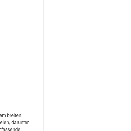
nem breiten
elen, darunter
umfassende