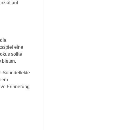
nzial auf
 die
ksspiel eine
Fokus sollte
 bieten.
de Soundeffekte
inem
ive Erinnerung