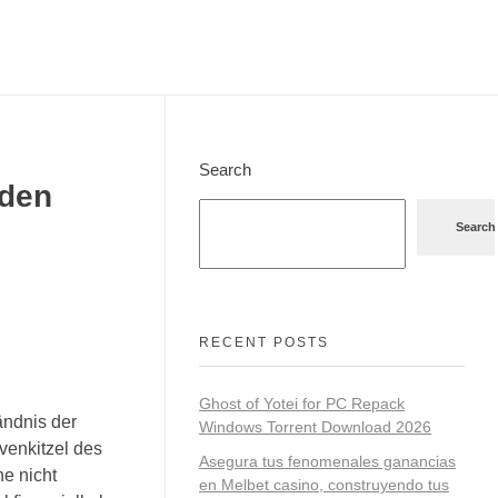
Search
 den
Search
RECENT POSTS
Ghost of Yotei for PC Repack
ändnis der
Windows Torrent Download 2026
venkitzel des
Asegura tus fenomenales ganancias
ne nicht
en Melbet casino, construyendo tus