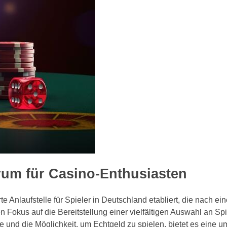
rum für Casino-Enthusiasten
 Anlaufstelle für Spieler in Deutschland etabliert, die nach ei
Fokus auf die Bereitstellung einer vielfältigen Auswahl an Spi
e und die Möglichkeit, um Echtgeld zu spielen, bietet es eine 