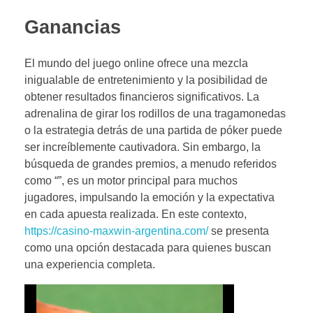
Ganancias
El mundo del juego online ofrece una mezcla
inigualable de entretenimiento y la posibilidad de
obtener resultados financieros significativos. La
adrenalina de girar los rodillos de una tragamonedas
o la estrategia detrás de una partida de póker puede
ser increíblemente cautivadora. Sin embargo, la
búsqueda de grandes premios, a menudo referidos
como “”, es un motor principal para muchos
jugadores, impulsando la emoción y la expectativa
en cada apuesta realizada. En este contexto,
https://casino-maxwin-argentina.com/
se presenta
como una opción destacada para quienes buscan
una experiencia completa.