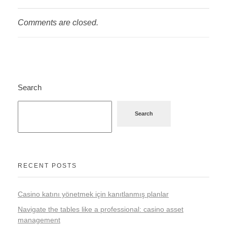
Comments are closed.
Search
Search
RECENT POSTS
Casino katını yönetmek için kanıtlanmış planlar
Navigate the tables like a professional: casino asset
management