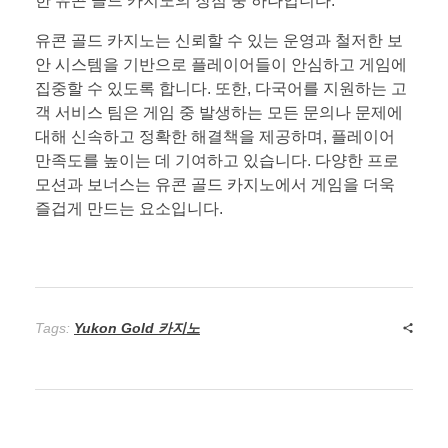
한 유콘 골드 카지노의 장점 중 하나입니다.
유콘 골드 카지노는 신뢰할 수 있는 운영과 철저한 보
안 시스템을 기반으로 플레이어들이 안심하고 게임에
집중할 수 있도록 합니다. 또한, 다국어를 지원하는 고
객 서비스 팀은 게임 중 발생하는 모든 문의나 문제에
대해 신속하고 정확한 해결책을 제공하며, 플레이어
만족도를 높이는 데 기여하고 있습니다. 다양한 프로
모션과 보너스는 유콘 골드 카지노에서 게임을 더욱
즐겁게 만드는 요소입니다.
Tags:
Yukon Gold 카지노