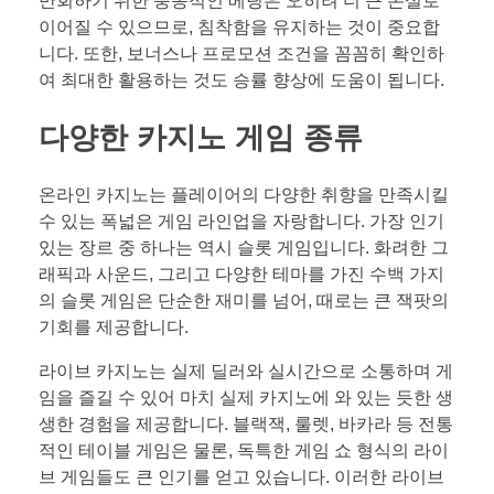
만회하기 위한 충동적인 베팅은 오히려 더 큰 손실로
이어질 수 있으므로, 침착함을 유지하는 것이 중요합
니다. 또한, 보너스나 프로모션 조건을 꼼꼼히 확인하
여 최대한 활용하는 것도 승률 향상에 도움이 됩니다.
다양한 카지노 게임 종류
온라인 카지노는 플레이어의 다양한 취향을 만족시킬
수 있는 폭넓은 게임 라인업을 자랑합니다. 가장 인기
있는 장르 중 하나는 역시 슬롯 게임입니다. 화려한 그
래픽과 사운드, 그리고 다양한 테마를 가진 수백 가지
의 슬롯 게임은 단순한 재미를 넘어, 때로는 큰 잭팟의
기회를 제공합니다.
라이브 카지노는 실제 딜러와 실시간으로 소통하며 게
임을 즐길 수 있어 마치 실제 카지노에 와 있는 듯한 생
생한 경험을 제공합니다. 블랙잭, 룰렛, 바카라 등 전통
적인 테이블 게임은 물론, 독특한 게임 쇼 형식의 라이
브 게임들도 큰 인기를 얻고 있습니다. 이러한 라이브