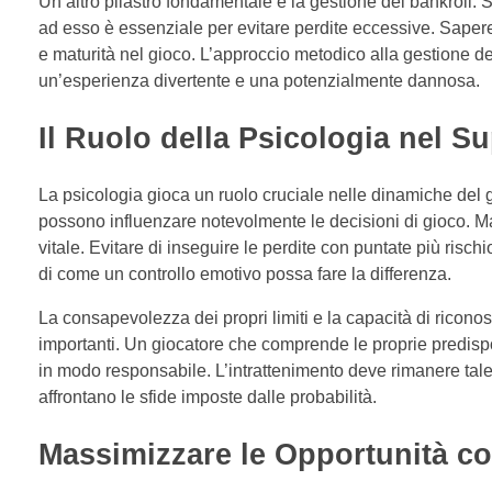
Un altro pilastro fondamentale è la gestione del bankroll. 
ad esso è essenziale per evitare perdite eccessive. Sapere 
e maturità nel gioco. L’approccio metodico alla gestione del
un’esperienza divertente e una potenzialmente dannosa.
Il Ruolo della Psicologia nel Su
La psicologia gioca un ruolo cruciale nelle dinamiche del g
possono influenzare notevolmente le decisioni di gioco. M
vitale. Evitare di inseguire le perdite con puntate più ri
di come un controllo emotivo possa fare la differenza.
La consapevolezza dei propri limiti e la capacità di ricono
importanti. Un giocatore che comprende le proprie predispo
in modo responsabile. L’intrattenimento deve rimanere tale, 
affrontano le sfide imposte dalle probabilità.
Massimizzare le Opportunità c