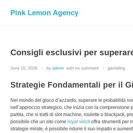
Pink Lemon Agency
Consigli esclusivi per superare
June 15, 2026
by
admin
with
no comment
gambling
Strategie Fondamentali per il G
Nel mondo del gioco d’azzardo, superare le probabilità non 
nell’approccio strategico, che inizia con la comprensione p
partita, che si tratti di slot machine, roulette o blackjack,
possibile che un sito come
royal vincit
offra strumenti per 
strategie mirate, è possibile ridurre il suo impatto e aument