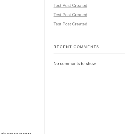
Test Post Created
Test Post Created
Test Post Created
RECENT COMMENTS
No comments to show.