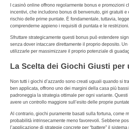
I casinò online offrono regolarmente bonus e promozioni c
incentivi, che includono bonus di benvenuto, giri gratuiti e 
rischio delle prime puntate. È fondamentale, tuttavia, legge
comprenderne appieno i requisiti di puntata e le restrizioni
Sfruttare strategicamente questi bonus può estendere signi
senza dover intaccare direttamente il proprio deposito. U
utilizzarle per massimizzare il proprio potenziale di guad
La Scelta dei Giochi Giusti per
Non tutti i giochi d’azzardo sono creati uguali quando si tra
ben applicata, offrono uno dei margini della casa più bass
padroneggia la strategia ottimale per ogni variante. Questi 
avere un controllo maggiore sull’esito delle proprie puntate
Al contrario, giochi puramente basati sulla fortuna, come 
probabilità intrinsecamente meno favorevoli. Sebbene possan
l’applicazione di strategie concrete per “battere” il sistem