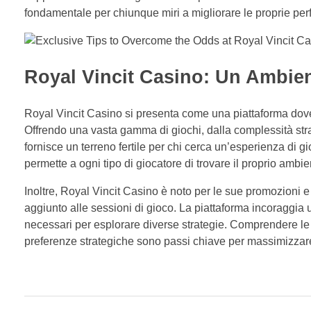
fondamentale per chiunque miri a migliorare le proprie pe
Royal Vincit Casino: Un Ambien
Royal Vincit Casino si presenta come una piattaforma dove i 
Offrendo una vasta gamma di giochi, dalla complessità stra
fornisce un terreno fertile per chi cerca un’esperienza di g
permette a ogni tipo di giocatore di trovare il proprio ambie
Inoltre, Royal Vincit Casino è noto per le sue promozioni e 
aggiunto alle sessioni di gioco. La piattaforma incoraggia
necessari per esplorare diverse strategie. Comprendere le of
preferenze strategiche sono passi chiave per massimizzare