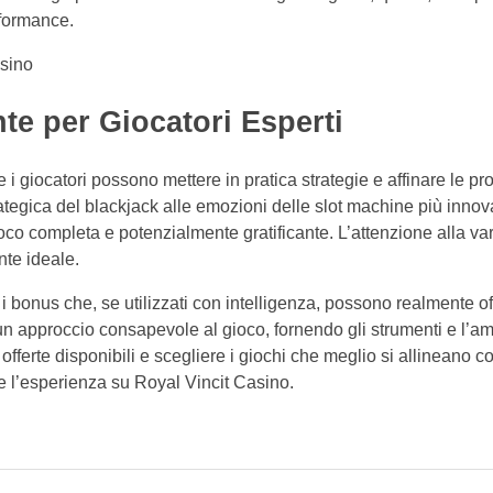
rformance.
te per Giocatori Esperti
giocatori possono mettere in pratica strategie e affinare le prop
tegica del blackjack alle emozioni delle slot machine più innovat
ioco completa e potenzialmente gratificante. L’attenzione alla var
nte ideale.
i bonus che, se utilizzati con intelligenza, possono realmente of
 un approccio consapevole al gioco, fornendo gli strumenti e l’a
ferte disponibili e scegliere i giochi che meglio si allineano co
 l’esperienza su Royal Vincit Casino.