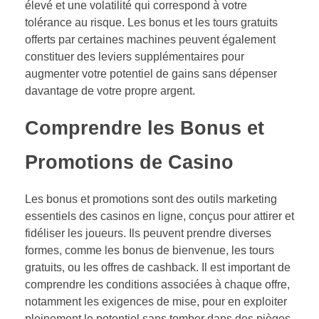
élevé et une volatilité qui correspond à votre
tolérance au risque. Les bonus et les tours gratuits
offerts par certaines machines peuvent également
constituer des leviers supplémentaires pour
augmenter votre potentiel de gains sans dépenser
davantage de votre propre argent.
Comprendre les Bonus et
Promotions de Casino
Les bonus et promotions sont des outils marketing
essentiels des casinos en ligne, conçus pour attirer et
fidéliser les joueurs. Ils peuvent prendre diverses
formes, comme les bonus de bienvenue, les tours
gratuits, ou les offres de cashback. Il est important de
comprendre les conditions associées à chaque offre,
notamment les exigences de mise, pour en exploiter
pleinement le potentiel sans tomber dans des pièges