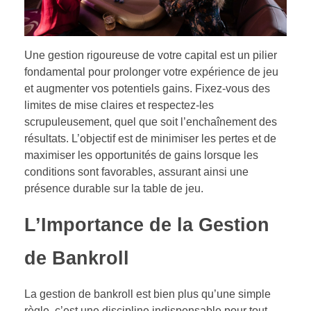
Une gestion rigoureuse de votre capital est un pilier
fondamental pour prolonger votre expérience de jeu
et augmenter vos potentiels gains. Fixez-vous des
limites de mise claires et respectez-les
scrupuleusement, quel que soit l’enchaînement des
résultats. L’objectif est de minimiser les pertes et de
maximiser les opportunités de gains lorsque les
conditions sont favorables, assurant ainsi une
présence durable sur la table de jeu.
L’Importance de la Gestion
de Bankroll
La gestion de bankroll est bien plus qu’une simple
règle, c’est une discipline indispensable pour tout