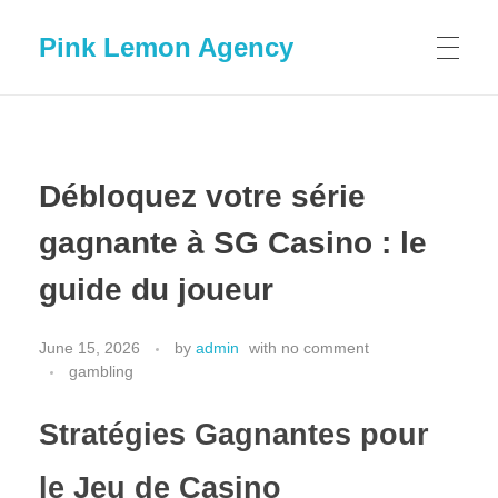
Pink Lemon Agency
Débloquez votre série
gagnante à SG Casino : le
guide du joueur
June 15, 2026
by
admin
with
no comment
gambling
Stratégies Gagnantes pour
le Jeu de Casino