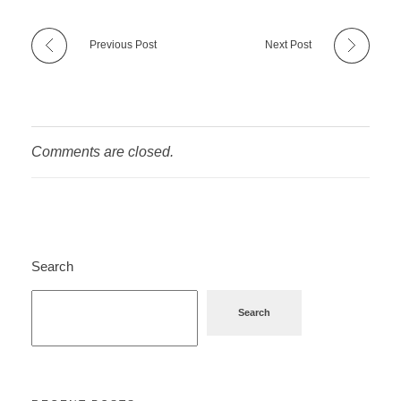
Previous Post
Next Post
Comments are closed.
Search
Search