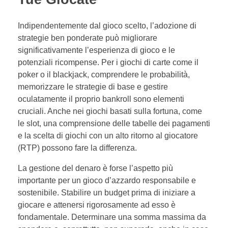
Indipendentemente dal gioco scelto, l’adozione di
strategie ben ponderate può migliorare
significativamente l’esperienza di gioco e le
potenziali ricompense. Per i giochi di carte come il
poker o il blackjack, comprendere le probabilità,
memorizzare le strategie di base e gestire
oculatamente il proprio bankroll sono elementi
cruciali. Anche nei giochi basati sulla fortuna, come
le slot, una comprensione delle tabelle dei pagamenti
e la scelta di giochi con un alto ritorno al giocatore
(RTP) possono fare la differenza.
La gestione del denaro è forse l’aspetto più
importante per un gioco d’azzardo responsabile e
sostenibile. Stabilire un budget prima di iniziare a
giocare e attenersi rigorosamente ad esso è
fondamentale. Determinare una somma massima da