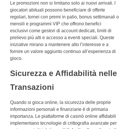
Le promozioni non si limitano solo ai nuovi arrivati. I
giocatori abituali possono beneficiare di offerte
regolari, tornei con premi in palio, bonus settimanali o
mensili e programmi VIP che offrono benefici
esclusivi come gestori di account dedicati, limiti di
prelievo più alti e accesso a eventi speciali. Queste
iniziative mirano a mantenere alto l’interesse e a
fornire un valore aggiunto continuo all’esperienza di
gioco.
Sicurezza e Affidabilità nelle
Transazioni
Quando si gioca online, la sicurezza delle proprie
informazioni personali e finanziarie è di primaria
importanza. Le piattaforme di casinò online affidabili
implementano tecnologie di crittografia avanzate per