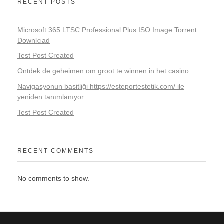
RECENT POSTS
Microsoft 365 LTSC Professional Plus ISO Image Torrent
Downl𝚘аd
Test Post Created
Ontdek de geheimen om groot te winnen in het casino
Navigasyonun basitliği https://esteportestetik.com/ ile
yeniden tanımlanıyor
Test Post Created
RECENT COMMENTS
No comments to show.