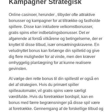
Kampagner Strategisk
Online casinoer, herunder , tilbyder ofte attraktive
bonusser og kampagner for at tiltrække og fastholde
spillere. Disse kan inkludere velkomstbonusser,
gratis spins eller indbetalingsbonusser. Det er
afgørende at forstå vilkårene og betingelserne, der er
knyttet til disse tilbud, især omsætningskravene. En
veludnyttet bonus kan forlænge din spilletid og give
dig flere muligheder for at vinde, men den kræver
omhyggelig planlægning for at kunne realisere
gevinsten.
At vælge den rette bonus til din spillestil er også en
del af strategien. Hvis du primært spiller
spilleautomater, vil gratis spins være særligt
værdifulde. Hvis du foretrækker bordspil, kan en
bonus med færre begrænsninger på disse spil være
at foretrække. Gennemgang af de forskellige tilbud og