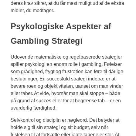
deres krav sikrer, at du får mest muligt ud af de ekstra
midler, du modtager.
Psykologiske Aspekter af
Gambling Strategi
Udover de matematiske og regelbaserede strategier
spiller psykologi en enorm rolle i gambling. Følelser
som grådighed, frygt og frustration kan føre til dårlige
beslutninger. En succesfuld strategi indebærer at
bevare roen og objektiviteten, uanset om man vinder
eller taber. At vide, hvornår man skal stoppe – både
på grund af succes eller for at begrænse tab – er en
uvurderlig færdighed.
Selvkontrol og disciplin er nøgleord. Det betyder at
holde sig til sin strategi og sit budget, selv når
fristelsen til at fortsætte eller jagte tabene er stor. At