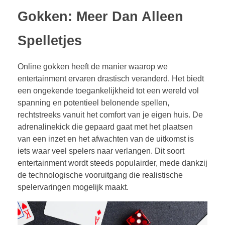
Gokken: Meer Dan Alleen
Spelletjes
Online gokken heeft de manier waarop we
entertainment ervaren drastisch veranderd. Het biedt
een ongekende toegankelijkheid tot een wereld vol
spanning en potentieel belonende spellen,
rechtstreeks vanuit het comfort van je eigen huis. De
adrenalinekick die gepaard gaat met het plaatsen
van een inzet en het afwachten van de uitkomst is
iets waar veel spelers naar verlangen. Dit soort
entertainment wordt steeds populairder, mede dankzij
de technologische vooruitgang die realistische
spelervaringen mogelijk maakt.