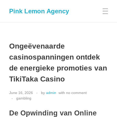
Pink Lemon Agency
Ongeëvenaarde
casinospanningen ontdek
de energieke promoties van
TikiTaka Casino
June 16, 2026
by
admin
with
no comment
gambling
De Opwinding van Online