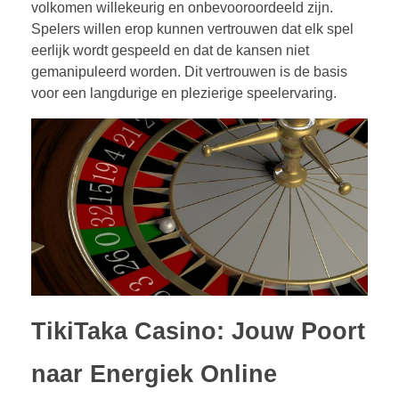
volkomen willekeurig en onbevooroordeeld zijn.
Spelers willen erop kunnen vertrouwen dat elk spel
eerlijk wordt gespeeld en dat de kansen niet
gemanipuleerd worden. Dit vertrouwen is de basis
voor een langdurige en plezierige speelervaring.
TikiTaka Casino: Jouw Poort
naar Energiek Online