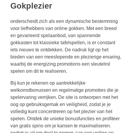
Gokplezier
onderscheidt zich als een dynamische bestemming
voor liefhebbers van online gokken. Met een breed
en gevarieerd spelaanbod, van spannende
gokkasten tot klassieke tafelspellen, is er constant
iets nieuws te ontdekken. De nadruk ligt op het
bieden van een meeslepende en plezierige ervaring,
waarbij de energizing promotions een sleutelrol
spelen om dit te realiseren.
Bij kun je rekenen op aantrekkelijke
welkomstbonussen en regelmatige promoties die je
spelervaring verrijken. De site is ontworpen met het
oog op gebruiksgemak en veiligheid, zodat je je
volledig kunt concentreren op het plezier van het
spelen. Ontdek de unieke bonusfuncties en profiteer
van gratis spins om je kansen te maximaliseren.
nodigt je uit om deel te nemen aan een veilige en