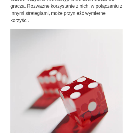
gracza. Rozważne korzystanie z nich, w połączeniu z
innymi strategiami, może przynieść wymierne
korzyści.