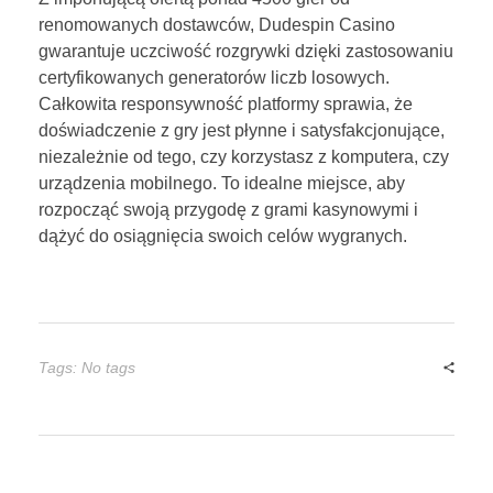
renomowanych dostawców, Dudespin Casino
gwarantuje uczciwość rozgrywki dzięki zastosowaniu
certyfikowanych generatorów liczb losowych.
Całkowita responsywność platformy sprawia, że
doświadczenie z gry jest płynne i satysfakcjonujące,
niezależnie od tego, czy korzystasz z komputera, czy
urządzenia mobilnego. To idealne miejsce, aby
rozpocząć swoją przygodę z grami kasynowymi i
dążyć do osiągnięcia swoich celów wygranych.
Tags: No tags