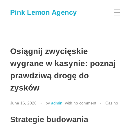
Pink Lemon Agency
Osiągnij zwycięskie
wygrane w kasynie: poznaj
prawdziwą drogę do
zysków
June 16, 2026
by
admin
with
no comment
Casino
Strategie budowania