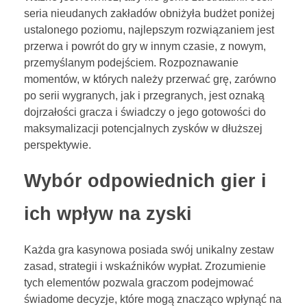
seria nieudanych zakładów obniżyła budżet poniżej
ustalonego poziomu, najlepszym rozwiązaniem jest
przerwa i powrót do gry w innym czasie, z nowym,
przemyślanym podejściem. Rozpoznawanie
momentów, w których należy przerwać grę, zarówno
po serii wygranych, jak i przegranych, jest oznaką
dojrzałości gracza i świadczy o jego gotowości do
maksymalizacji potencjalnych zysków w dłuższej
perspektywie.
Wybór odpowiednich gier i
ich wpływ na zyski
Każda gra kasynowa posiada swój unikalny zestaw
zasad, strategii i wskaźników wypłat. Zrozumienie
tych elementów pozwala graczom podejmować
świadome decyzje, które mogą znacząco wpłynąć na