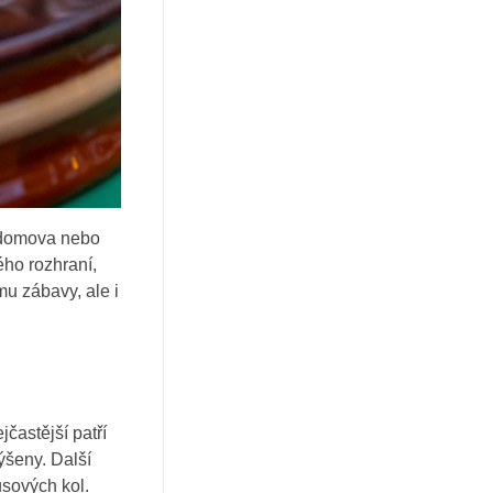
í domova nebo
ého rozhraní,
mu zábavy, ale i
častější patří
ýšeny. Další
usových kol.