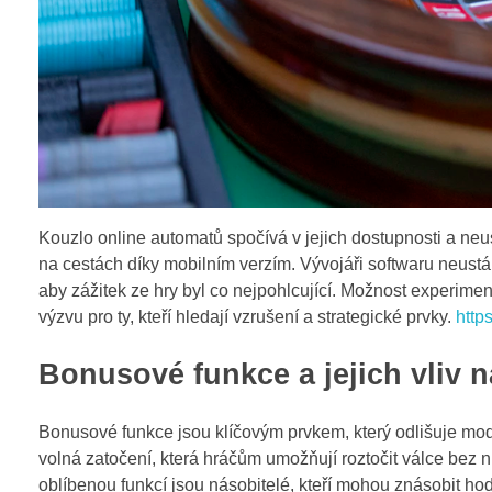
Kouzlo online automatů spočívá v jejich dostupnosti a neu
na cestách díky mobilním verzím. Vývojáři softwaru neustál
aby zážitek ze hry byl co nejpohlcující. Možnost experimen
výzvu pro ty, kteří hledají vzrušení a strategické prvky.
http
Bonusové funkce a jejich vliv n
Bonusové funkce jsou klíčovým prvkem, který odlišuje mode
volná zatočení, která hráčům umožňují roztočit válce bez n
oblíbenou funkcí jsou násobitelé, kteří mohou znásobit hod