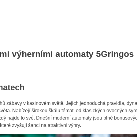
ými výherními automaty 5Gringos
matech
uhů zábavy v kasinovém světě. Jejich jednoduchá pravidla, dyn
 světa. Nabízejí širokou škálu témat, od klasických ovocných sy
ždý najde to své. Dnešní moderní automaty jsou plné bonusovýc
teré zvyšují šanci na atraktivní výhry.