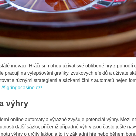
stálé inovaci. Hráči si mohou užívat své oblíbené hry z pohodl
e pracují na vylepšování grafiky, zvukových efektů a uživatelsk
tovat s různými strategiemi a sázkami činí z automatů nejen for
s://5gringocasino.cz/
a výhry
rní online automaty a výrazně zvyšuje potenciál výhry. Mezi nej
utnosti další sázky, přičemž případné výhry jsou často ještě nav
notu výhry o určitý faktor, a to i v základní hře nebo během bon