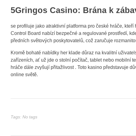
5Gringos Casino: Brána k zá
se profiluje jako atraktivní platforma pro české hráče, kte
Control Board nabízí bezpečné a regulované prostředí, kde
předních světových poskytovatelů, což zaručuje rozmanitos
Kromě bohaté nabídky her klade důraz na kvalitní uživatel
zařízeních, ať už jde o stolní počítač, tablet nebo mobilní
hráče dále zvyšují přitažlivost . Toto kasino představuje 
online světě.
Tags: No tags