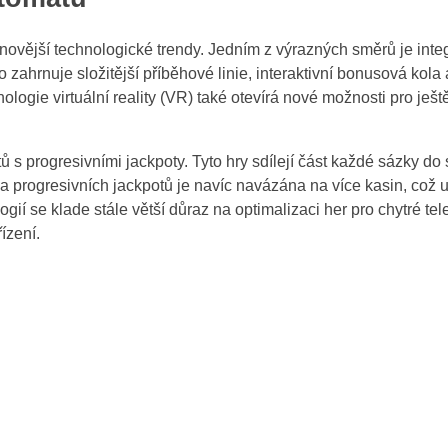
novější technologické trendy. Jedním z výrazných směrů je inte
 zahrnuje složitější příběhové linie, interaktivní bonusová kola 
logie virtuální reality (VR) také otevírá nové možnosti pro ještě 
s progresivními jackpoty. Tyto hry sdílejí část každé sázky d
na progresivních jackpotů je navíc navázána na více kasin, což
í se klade stále větší důraz na optimalizaci her pro chytré tele
řízení.