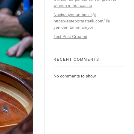
winnen in het casino
Navigasyonun basitliği
https://esteportestetik.com/ ile
yeniden tanımlanıyor
Test Post Created
RECENT COMMENTS
No comments to show.