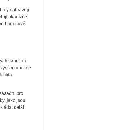
mboly nahrazují
lují okamžité
jeho bonusové
vých šancí na
a vyšším obecně
tilita
zásadní pro
ky, jako jsou
kládat další