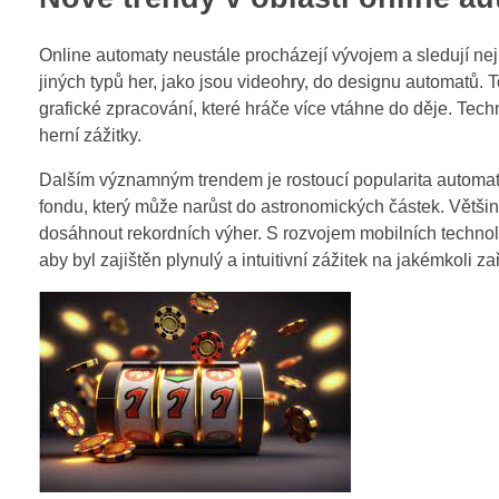
Online automaty neustále procházejí vývojem a sledují nej
jiných typů her, jako jsou videohry, do designu automatů. To
grafické zpracování, které hráče více vtáhne do děje. Techno
herní zážitky.
Dalším významným trendem je rostoucí popularita automatů 
fondu, který může narůst do astronomických částek. Větši
dosáhnout rekordních výher. S rozvojem mobilních technologi
aby byl zajištěn plynulý a intuitivní zážitek na jakémkoli za