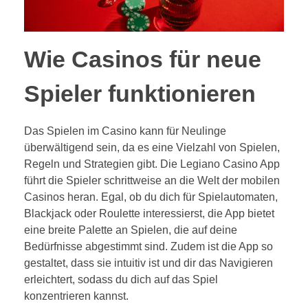
Wie Casinos für neue
Spieler funktionieren
Das Spielen im Casino kann für Neulinge
überwältigend sein, da es eine Vielzahl von Spielen,
Regeln und Strategien gibt. Die Legiano Casino App
führt die Spieler schrittweise an die Welt der mobilen
Casinos heran. Egal, ob du dich für Spielautomaten,
Blackjack oder Roulette interessierst, die App bietet
eine breite Palette an Spielen, die auf deine
Bedürfnisse abgestimmt sind. Zudem ist die App so
gestaltet, dass sie intuitiv ist und dir das Navigieren
erleichtert, sodass du dich auf das Spiel
konzentrieren kannst.