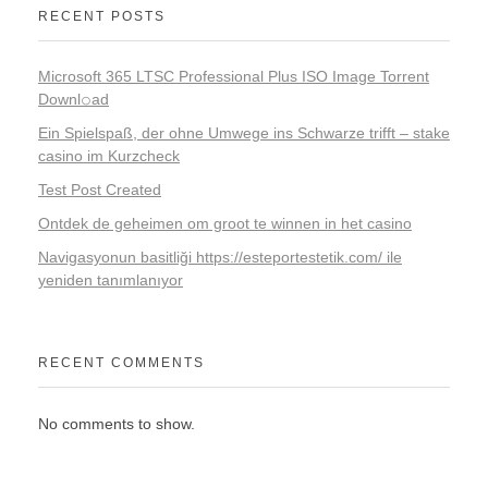
RECENT POSTS
Microsoft 365 LTSC Professional Plus ISO Image Torrent
Downl𝚘аd
Ein Spielspaß, der ohne Umwege ins Schwarze trifft – stake
casino im Kurzcheck
Test Post Created
Ontdek de geheimen om groot te winnen in het casino
Navigasyonun basitliği https://esteportestetik.com/ ile
yeniden tanımlanıyor
RECENT COMMENTS
No comments to show.