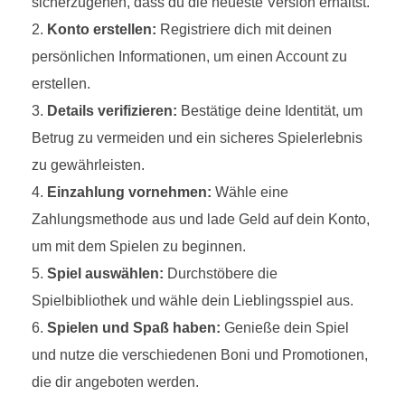
sicherzugehen, dass du die neueste Version erhältst.
Konto erstellen:
Registriere dich mit deinen
persönlichen Informationen, um einen Account zu
erstellen.
Details verifizieren:
Bestätige deine Identität, um
Betrug zu vermeiden und ein sicheres Spielerlebnis
zu gewährleisten.
Einzahlung vornehmen:
Wähle eine
Zahlungsmethode aus und lade Geld auf dein Konto,
um mit dem Spielen zu beginnen.
Spiel auswählen:
Durchstöbere die
Spielbibliothek und wähle dein Lieblingsspiel aus.
Spielen und Spaß haben:
Genieße dein Spiel
und nutze die verschiedenen Boni und Promotionen,
die dir angeboten werden.