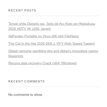
RECENT POSTS
Tensei shita Daiseijo wa, Seijo de Aru Koto wo Hitakakusu
2026 HDTV 4K x265 .t𝐨rr𝐞nt
AdFender Portable no Virus x86-x64 FileHippo
The Cat in the Hat 2026 DD5.1 YIFY High Speed T𝐨𝐫𝐫ent
Obtain genuine gambling tips and dbbet’s innovative casino
blueprints
Recuva data recovery Crack (x64) [Windows]
RECENT COMMENTS
No comments to show.