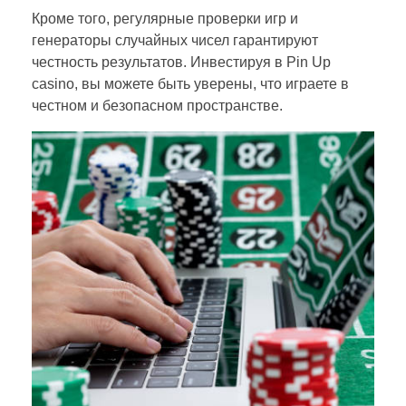
Кроме того, регулярные проверки игр и
генераторы случайных чисел гарантируют
честность результатов. Инвестируя в Pin Up
casino, вы можете быть уверены, что играете в
честном и безопасном пространстве.