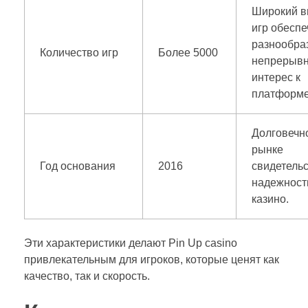
Широкий 
игр обеспе
разнообра
Количество игр
Более 5000
непрерыв
интерес к
платформе
Долговечн
рынке
Год основания
2016
свидетельс
надежност
казино.
Эти характеристики делают Pin Up casino
привлекательным для игроков, которые ценят как
качество, так и скорость.