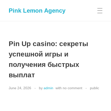
Pink Lemon Agency
Pin Up casino: секреты
успешной игры и
получения быстрых
выплат
June 24, 2026
by
admin
with
no comment
public