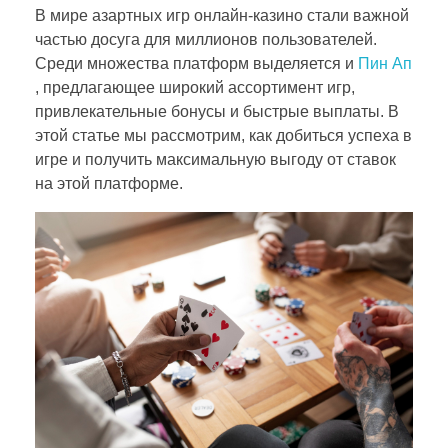
В мире азартных игр онлайн-казино стали важной
частью досуга для миллионов пользователей.
Среди множества платформ выделяется и
Пин Ап
, предлагающее широкий ассортимент игр,
привлекательные бонусы и быстрые выплаты. В
этой статье мы рассмотрим, как добиться успеха в
игре и получить максимальную выгоду от ставок
на этой платформе.