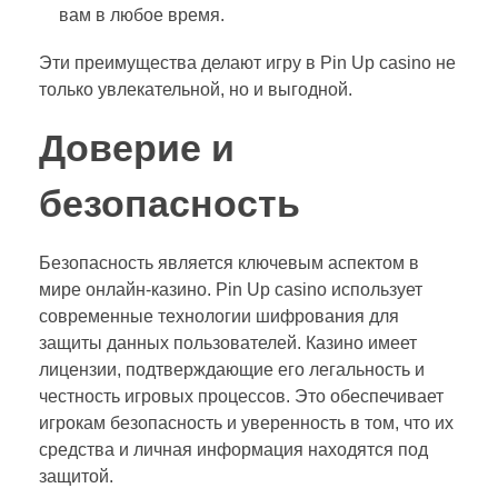
вам в любое время.
Эти преимущества делают игру в Pin Up casino не
только увлекательной, но и выгодной.
Доверие и
безопасность
Безопасность является ключевым аспектом в
мире онлайн-казино. Pin Up casino использует
современные технологии шифрования для
защиты данных пользователей. Казино имеет
лицензии, подтверждающие его легальность и
честность игровых процессов. Это обеспечивает
игрокам безопасность и уверенность в том, что их
средства и личная информация находятся под
защитой.