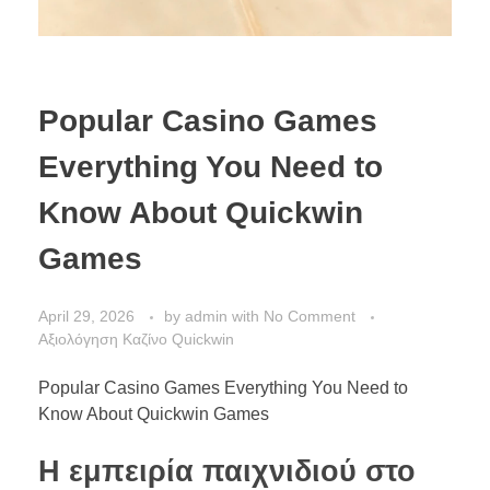
Popular Casino Games
Everything You Need to
Know About Quickwin
Games
April 29, 2026
by
admin
with
No Comment
Αξιολόγηση Καζίνο Quickwin
Popular Casino Games Everything You Need to
Know About Quickwin Games
Η εμπειρία παιχνιδιού στο