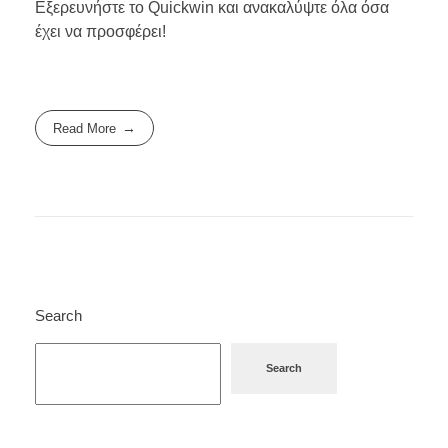
Εξερευνήστε το Quickwin και ανακαλύψτε όλα όσα
έχει να προσφέρει!
Read More
Search
Search