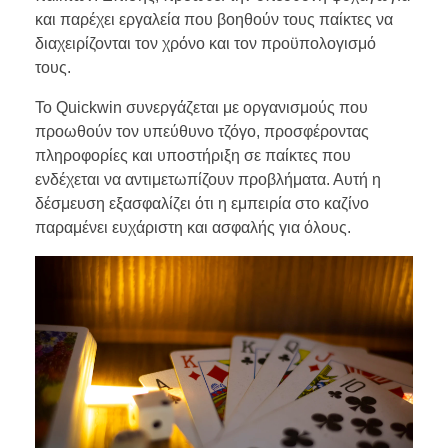
και παρέχει εργαλεία που βοηθούν τους παίκτες να
διαχειρίζονται τον χρόνο και τον προϋπολογισμό
τους.
Το Quickwin συνεργάζεται με οργανισμούς που
προωθούν τον υπεύθυνο τζόγο, προσφέροντας
πληροφορίες και υποστήριξη σε παίκτες που
ενδέχεται να αντιμετωπίζουν προβλήματα. Αυτή η
δέσμευση εξασφαλίζει ότι η εμπειρία στο καζίνο
παραμένει ευχάριστη και ασφαλής για όλους.