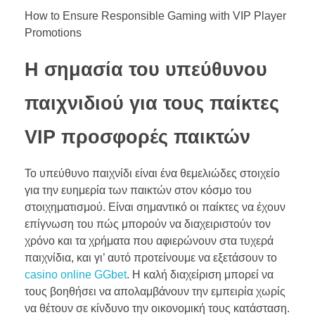
How to Ensure Responsible Gaming with VIP Player
Promotions
Η σημασία του υπεύθυνου
παιχνιδιού για τους παίκτες
VIP προσφορές παικτών
Το υπεύθυνο παιχνίδι είναι ένα θεμελιώδες στοιχείο
για την ευημερία των παικτών στον κόσμο του
στοιχηματισμού. Είναι σημαντικό οι παίκτες να έχουν
επίγνωση του πώς μπορούν να διαχειριστούν τον
χρόνο και τα χρήματα που αφιερώνουν στα τυχερά
παιχνίδια, και γι’ αυτό προτείνουμε να εξετάσουν το
casino online GGbet
. Η καλή διαχείριση μπορεί να
τους βοηθήσει να απολαμβάνουν την εμπειρία χωρίς
να θέτουν σε κίνδυνο την οικονομική τους κατάσταση.