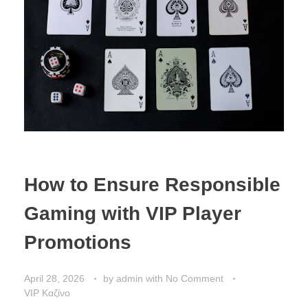
How to Ensure Responsible
Gaming with VIP Player
Promotions
April 28, 2026
by
admin
with
No Comment
VIP Καζίνο