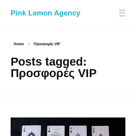
Pink Lemon Agency
Home
Προσφορές VIP
Posts tagged:
Προσφορές VIP