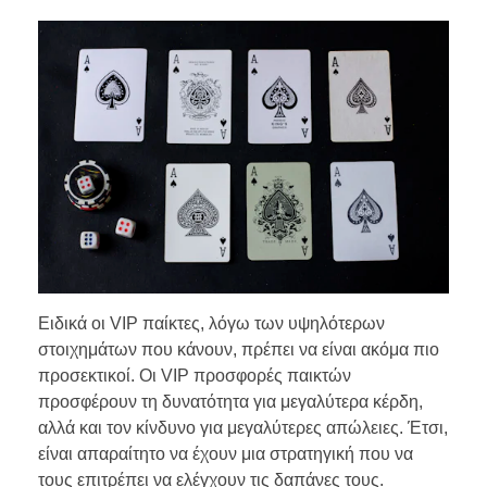
Ειδικά οι VIP παίκτες, λόγω των υψηλότερων
στοιχημάτων που κάνουν, πρέπει να είναι ακόμα πιο
προσεκτικοί. Οι VIP προσφορές παικτών
προσφέρουν τη δυνατότητα για μεγαλύτερα κέρδη,
αλλά και τον κίνδυνο για μεγαλύτερες απώλειες. Έτσι,
είναι απαραίτητο να έχουν μια στρατηγική που να
τους επιτρέπει να ελέγχουν τις δαπάνες τους.