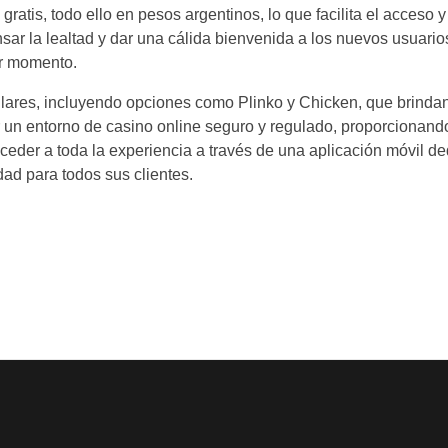
ratis, todo ello en pesos argentinos, lo que facilita el acceso y 
sar la lealtad y dar una cálida bienvenida a los nuevos usuario
er momento.
ulares, incluyendo opciones como Plinko y Chicken, que brinda
r un entorno de casino online seguro y regulado, proporcionando
acceder a toda la experiencia a través de una aplicación móvil d
ad para todos sus clientes.