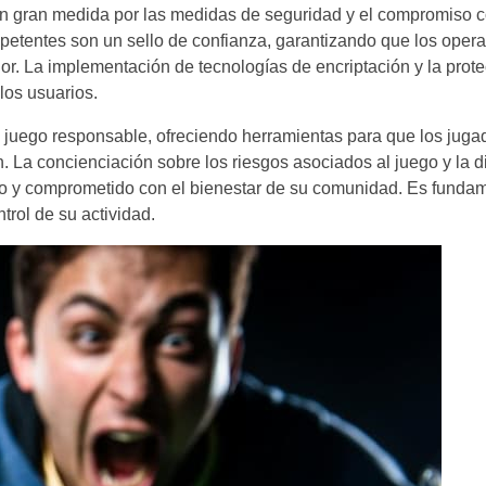
en gran medida por las medidas de seguridad y el compromiso c
petentes son un sello de confianza, garantizando que los ope
or. La implementación de tecnologías de encriptación y la prot
los usuarios.
 juego responsable, ofreciendo herramientas para que los juga
. La concienciación sobre los riesgos asociados al juego y la d
co y comprometido con el bienestar de su comunidad. Es fundam
trol de su actividad.