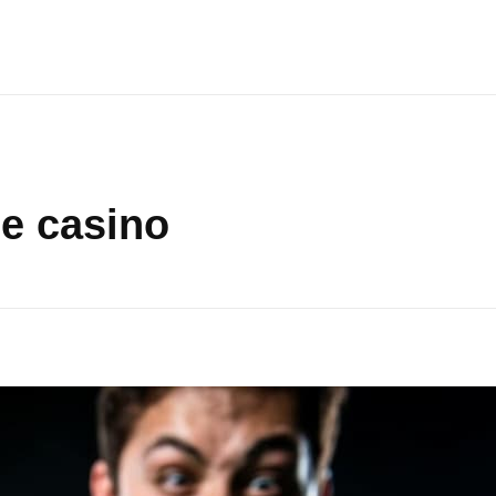
e casino