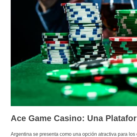
Ace Game Casino: Una Platafo
Argentina se presenta como una opción atractiva para los e