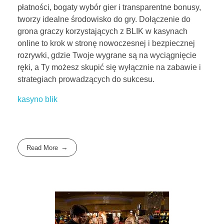
płatności, bogaty wybór gier i transparentne bonusy,
tworzy idealne środowisko do gry. Dołączenie do
grona graczy korzystających z BLIK w kasynach
online to krok w stronę nowoczesnej i bezpiecznej
rozrywki, gdzie Twoje wygrane są na wyciągnięcie
ręki, a Ty możesz skupić się wyłącznie na zabawie i
strategiach prowadzących do sukcesu.
kasyno blik
Read More