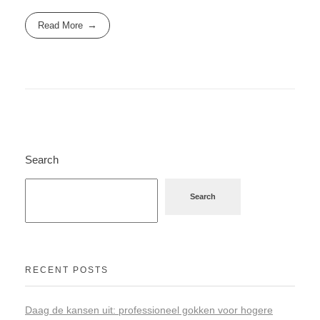
Read More
Search
Search
RECENT POSTS
Daag de kansen uit: professioneel gokken voor hogere