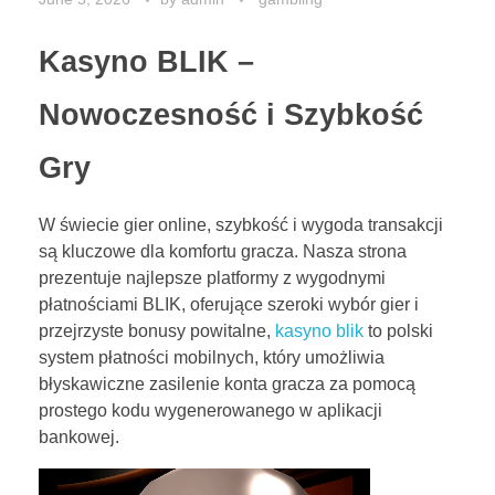
Kasyno BLIK –
Nowoczesność i Szybkość
Gry
W świecie gier online, szybkość i wygoda transakcji
są kluczowe dla komfortu gracza. Nasza strona
prezentuje najlepsze platformy z wygodnymi
płatnościami BLIK, oferujące szeroki wybór gier i
przejrzyste bonusy powitalne,
kasyno blik
to polski
system płatności mobilnych, który umożliwia
błyskawiczne zasilenie konta gracza za pomocą
prostego kodu wygenerowanego w aplikacji
bankowej.