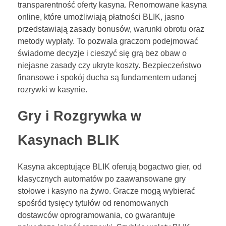
transparentność oferty kasyna. Renomowane kasyna
online, które umożliwiają płatności BLIK, jasno
przedstawiają zasady bonusów, warunki obrotu oraz
metody wypłaty. To pozwala graczom podejmować
świadome decyzje i cieszyć się grą bez obaw o
niejasne zasady czy ukryte koszty. Bezpieczeństwo
finansowe i spokój ducha są fundamentem udanej
rozrywki w kasynie.
Gry i Rozgrywka w
Kasynach BLIK
Kasyna akceptujące BLIK oferują bogactwo gier, od
klasycznych automatów po zaawansowane gry
stołowe i kasyno na żywo. Gracze mogą wybierać
spośród tysięcy tytułów od renomowanych
dostawców oprogramowania, co gwarantuje