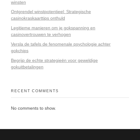
winsten
Ontgrendel winstpotentieel: Strategische
casinokraskaarttips onthuld
Legitieme manieren om je gokspanning en
casinovertrouwen te verhogen
Versla de tafels de fenomenale psychologie achter
gokchips
Begrijp de echte strategieën voor geweldige
gokuitbetalingen
RECENT COMMENTS
No comments to show.