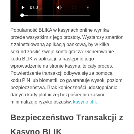
Popularność BLIKA w kasynach online wynika
przede wszystkim z jego prostoty. Wystarczy smartfon
z zainstalowaną aplikacją bankową, by w kilka
sekund zasilić swoje konto gracza. Generowanie
kodu BLIK w aplikacji, a następnie jego
wprowadzenie na stronie kasyna, to cały proces.
Potwierdzenie transakcji odbywa się za pomocą
kodu PIN lub biometrii, co gwarantuje wysoki poziom
bezpieczeństwa. Brak konieczności udostępniania
danych karty płatniczej bezpośrednio kasynu
minimalizuje ryzyko oszustw.
kasyno blik
Bezpieczeństwo Transakcji z
Kasyno BLIK