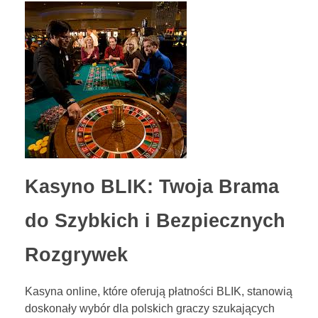
Kasyno BLIK: Twoja Brama
do Szybkich i Bezpiecznych
Rozgrywek
Kasyna online, które oferują płatności BLIK, stanowią
doskonały wybór dla polskich graczy szukających