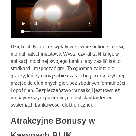
Dzięki BLIK, proces wpłaty w kasynie online staje się
niemal natychmiastowy. Wystarczy kilka kliknięć w
aplikacji mobilnej swojego banku, aby zasilić konto
środkami i rozpocząć grę. To ogromna zaleta dla
graczy, którzy cenią sobie czas i chcą jak najszybciej
przejść do ulubionych gier, bez zbędnych formalności
i opóźnień. Bezpieczeństwo transakcji jest również
na najwyższym poziomie, co jest standardem w
systemach bankowości elektronicznej.
Atrakcyjne Bonusy w
Kasynach BLIK