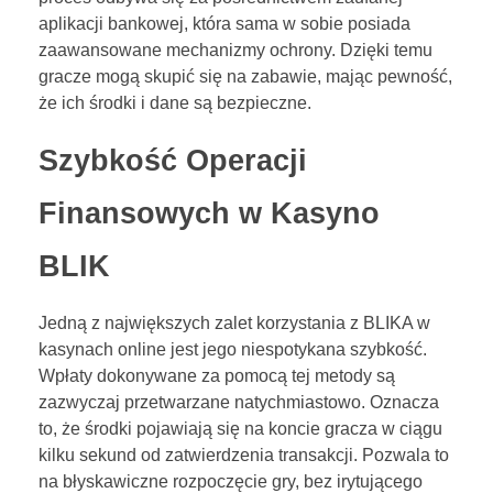
aplikacji bankowej, która sama w sobie posiada
zaawansowane mechanizmy ochrony. Dzięki temu
gracze mogą skupić się na zabawie, mając pewność,
że ich środki i dane są bezpieczne.
Szybkość Operacji
Finansowych w Kasyno
BLIK
Jedną z największych zalet korzystania z BLIKA w
kasynach online jest jego niespotykana szybkość.
Wpłaty dokonywane za pomocą tej metody są
zazwyczaj przetwarzane natychmiastowo. Oznacza
to, że środki pojawiają się na koncie gracza w ciągu
kilku sekund od zatwierdzenia transakcji. Pozwala to
na błyskawiczne rozpoczęcie gry, bez irytującego