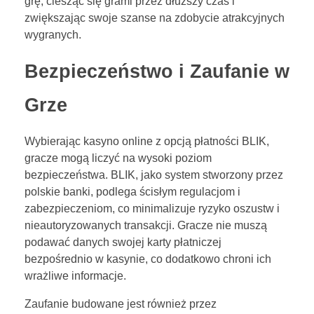
grę, ciesząc się grami przez dłuższy czas i
zwiększając swoje szanse na zdobycie atrakcyjnych
wygranych.
Bezpieczeństwo i Zaufanie w
Grze
Wybierając kasyno online z opcją płatności BLIK,
gracze mogą liczyć na wysoki poziom
bezpieczeństwa. BLIK, jako system stworzony przez
polskie banki, podlega ścisłym regulacjom i
zabezpieczeniom, co minimalizuje ryzyko oszustw i
nieautoryzowanych transakcji. Gracze nie muszą
podawać danych swojej karty płatniczej
bezpośrednio w kasynie, co dodatkowo chroni ich
wrażliwe informacje.
Zaufanie budowane jest również przez