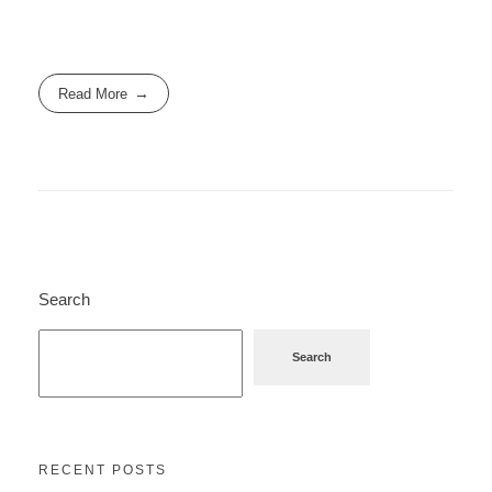
Read More
Search
Search
RECENT POSTS