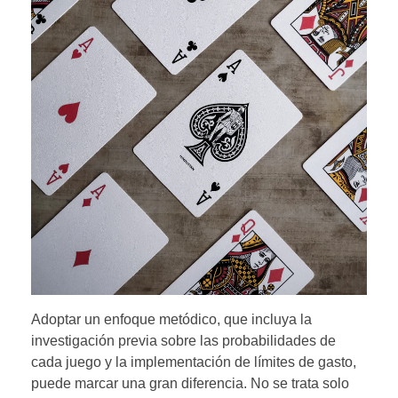
Adoptar un enfoque metódico, que incluya la
investigación previa sobre las probabilidades de
cada juego y la implementación de límites de gasto,
puede marcar una gran diferencia. No se trata solo