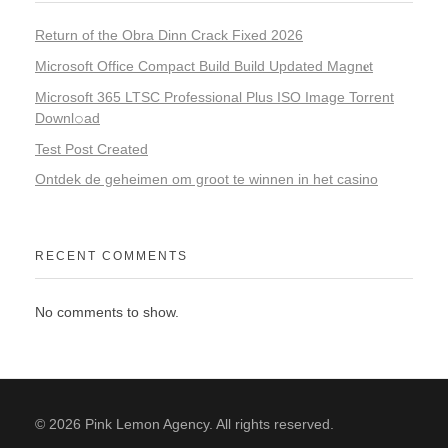
Return of the Obra Dinn Crack Fixed 2026
Microsoft Office Compact Build Build Updated Magn𝐞t
Microsoft 365 LTSC Professional Plus ISO Image Torrent
Downl𝚘аd
Test Post Created
Ontdek de geheimen om groot te winnen in het casino
RECENT COMMENTS
No comments to show.
© 2026 Pink Lemon Agency. All rights reserved.