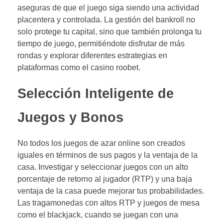
aseguras de que el juego siga siendo una actividad
placentera y controlada. La gestión del bankroll no
solo protege tu capital, sino que también prolonga tu
tiempo de juego, permitiéndote disfrutar de más
rondas y explorar diferentes estrategias en
plataformas como el casino roobet.
Selección Inteligente de
Juegos y Bonos
No todos los juegos de azar online son creados
iguales en términos de sus pagos y la ventaja de la
casa. Investigar y seleccionar juegos con un alto
porcentaje de retorno al jugador (RTP) y una baja
ventaja de la casa puede mejorar tus probabilidades.
Las tragamonedas con altos RTP y juegos de mesa
como el blackjack, cuando se juegan con una