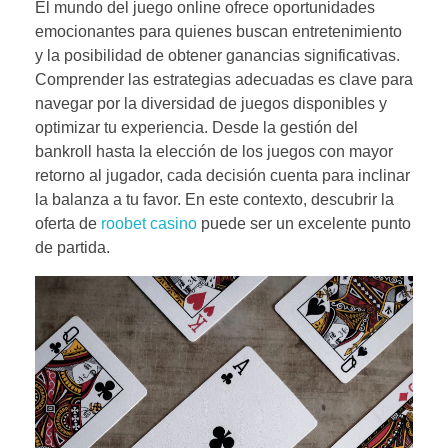
El mundo del juego online ofrece oportunidades
emocionantes para quienes buscan entretenimiento
y la posibilidad de obtener ganancias significativas.
Comprender las estrategias adecuadas es clave para
navegar por la diversidad de juegos disponibles y
optimizar tu experiencia. Desde la gestión del
bankroll hasta la elección de los juegos con mayor
retorno al jugador, cada decisión cuenta para inclinar
la balanza a tu favor. En este contexto, descubrir la
oferta de
roobet casino
puede ser un excelente punto
de partida.