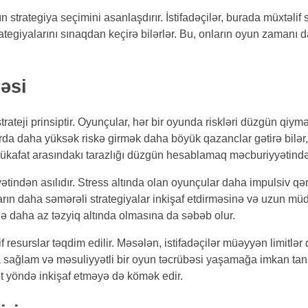
strategiya seçimini asanlaşdırır. İstifadəçilər, burada müxtəlif s
trategiyalarını sınaqdan keçirə bilərlər. Bu, onların oyun zamanı d
rəsi
trateji prinsiptir. Oyunçular, hər bir oyunda riskləri düzgün qiym
arda daha yüksək riskə girmək daha böyük qazanclar gətirə bilər,
 mükafat arasındakı tarazlığı düzgün hesablamaq məcburiyyətindəd
yətindən asılıdır. Stress altında olan oyunçular daha impulsiv qəra
ların daha səmərəli strategiyalar inkişaf etdirməsinə və uzun müd
 daha az təzyiq altında olmasına da səbəb olur.
 resurslar təqdim edilir. Məsələn, istifadəçilər müəyyən limitlər
a sağlam və məsuliyyətli bir oyun təcrübəsi yaşamağa imkan tanı
 yöndə inkişaf etməyə də kömək edir.