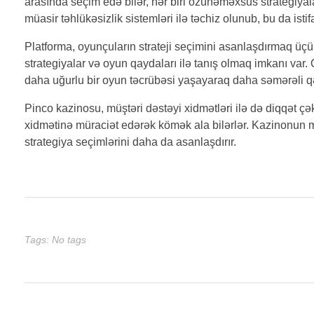
arasında seçim edə bilər, hər biri özünəməxsus strategiyalar
müasir təhlükəsizlik sistemləri ilə təchiz olunub, bu da istifad
Platforma, oyunçuların strateji seçimini asanlaşdırmaq üçün
strategiyalar və oyun qaydaları ilə tanış olmaq imkanı var. 
daha uğurlu bir oyun təcrübəsi yaşayaraq daha səmərəli qər
Pinco kazinosu, müştəri dəstəyi xidmətləri ilə də diqqət çəki
xidmətinə müraciət edərək kömək ala bilərlər. Kazinonun m
strategiya seçimlərini daha da asanlaşdırır.
Tags: No tags