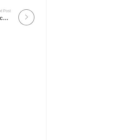
t Post
Prvním krokem k úspěchu v online kasinech pro začátečníky