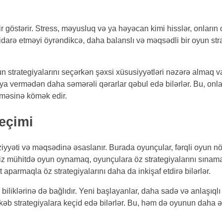
r göstərir. Stress, məyusluq və ya həyəcan kimi hisslər, onların
 idarə etməyi öyrəndikcə, daha balanslı və məqsədli bir oyun stra
n strategiyalarını seçərkən şəxsi xüsusiyyətləri nəzərə almaq va
a vermədən daha səmərəli qərarlar qəbul edə bilərlər. Bu, onl
rməsinə kömək edir.
eçimi
iyyəti və məqsədinə əsaslanır. Burada oyunçular, fərqli oyun nö
əsiz mühitdə oyun oynamaq, oyunçulara öz strategiyalarını sınama
parmaqla öz strategiyalarını daha da inkişaf etdirə bilərlər.
iliklərinə də bağlıdır. Yeni başlayanlar, daha sadə və anlaşıqlı 
əb strategiyalara keçid edə bilərlər. Bu, həm də oyunun daha ə