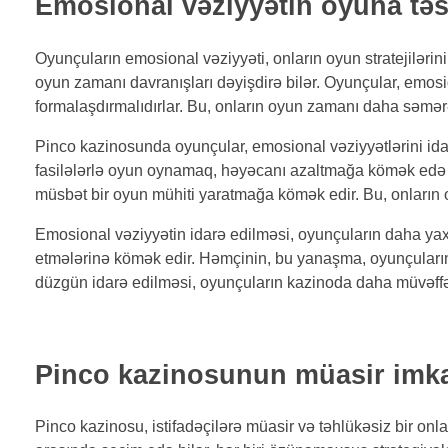
Emosional vəziyyətin oyuna təs
Oyunçuların emosional vəziyyəti, onların oyun stratejilərin
oyun zamanı davranışları dəyişdirə bilər. Oyunçular, emos
formalaşdırmalıdırlar. Bu, onların oyun zamanı daha səmər
Pinco kazinosunda oyunçular, emosional vəziyyətlərini ida
fasilələrlə oyun oynamaq, həyəcanı azaltmağa kömək edə bi
müsbət bir oyun mühiti yaratmağa kömək edir. Bu, onların o
Emosional vəziyyətin idarə edilməsi, oyunçuların daha yaxşı
etmələrinə kömək edir. Həmçinin, bu yanaşma, oyunçuların
düzgün idarə edilməsi, oyunçuların kazinoda daha müvəffəqi
Pinco kazinosunun müasir imka
Pinco kazinosu, istifadəçilərə müasir və təhlükəsiz bir onl