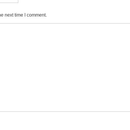
he next time I comment.