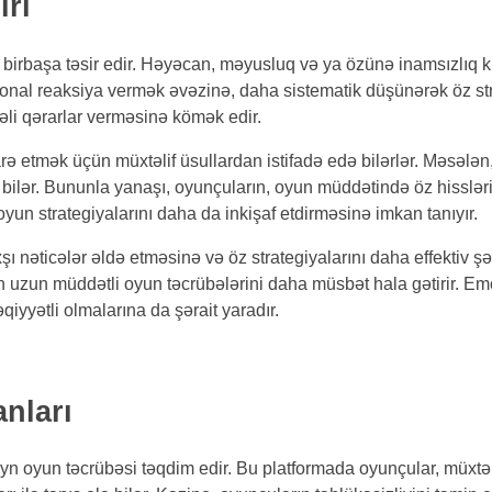
iri
i birbaşa təsir edir. Həyəcan, məyusluq və ya özünə inamsızlıq ki
ional reaksiya vermək əvəzinə, daha sistematik düşünərək öz str
əli qərarlar verməsinə kömək edir.
rə etmək üçün müxtəlif üsullardan istifadə edə bilərlər. Məsələ
lər. Bununla yanaşı, oyunçuların, oyun müddətində öz hisslərin
yun strategiyalarını daha da inkişaf etdirməsinə imkan tanıyır.
 nəticələr əldə etməsinə və öz strategiyalarını daha effektiv şə
 uzun müddətli oyun təcrübələrini daha müsbət hala gətirir. Em
yyətli olmalarına da şərait yaradır.
nları
ayn oyun təcrübəsi təqdim edir. Bu platformada oyunçular, müxtəl