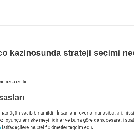
o kazinosunda strateji seçimi nec
i necə edilir
sasları
q üçün vacib bir amildir. İnsanların oyuna münasibətləri, hissi
əzi oyunçular riskə meyillidirlər və buna görə daha cəsarətli stra
n
istifadəçilərə müxtəlif xidmətlər təqdim edir.