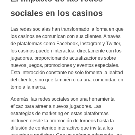
sociales en los casinos
Las redes sociales han transformado la forma en que
los casinos se comunican con sus clientes. A través
de plataformas como Facebook, Instagram y Twitter,
los casinos pueden interactuar directamente con los
jugadores, proporcionando actualizaciones sobre
nuevos juegos, promociones y eventos especiales.
Esta interacción constante no solo fomenta la lealtad
del cliente, sino que también crea una comunidad en
torno a la marca.
Además, las redes sociales son una herramienta
eficaz para atraer a nuevos jugadores. Las
estrategias de marketing en estas plataformas
incluyen desde la promoción de torneos hasta la
difusión de contenido interactivo que invita a los