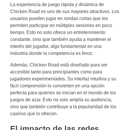
La experiencia de juego rápida y dinámica de
Chicken Road es uno de sus mayores atractivos. Los
usuarios pueden jugar en rondas cortas que les
permiten participar en múltiples sesiones en poco
tiempo. Esto no solo ofrece un entretenimiento
constante, sino que también ayuda a mantener el
interés del jugador, algo fundamental en una
industria donde la competencia es feroz.
Además, Chicken Road está diseñado para ser
accesible tanto para principiantes como para
jugadores experimentados. Su interfaz intuitiva y su
fácil comprensión lo convierten en una opción
perfecta para quienes se inician en el mundo de los
juegos de azar. Esto no solo amplía su audiencia,
sino que también contribuye a la popularidad de los
casinos que lo ofrecen.
El impacto de las redes