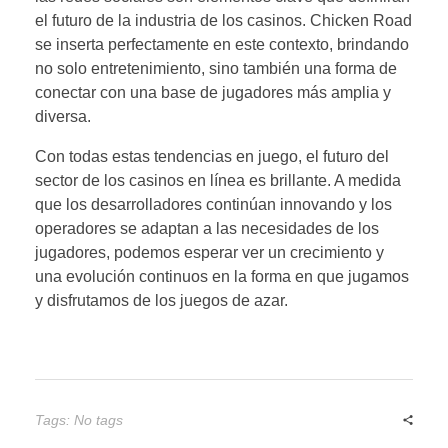
el futuro de la industria de los casinos. Chicken Road
se inserta perfectamente en este contexto, brindando
no solo entretenimiento, sino también una forma de
conectar con una base de jugadores más amplia y
diversa.
Con todas estas tendencias en juego, el futuro del
sector de los casinos en línea es brillante. A medida
que los desarrolladores continúan innovando y los
operadores se adaptan a las necesidades de los
jugadores, podemos esperar ver un crecimiento y
una evolución continuos en la forma en que jugamos
y disfrutamos de los juegos de azar.
Tags: No tags