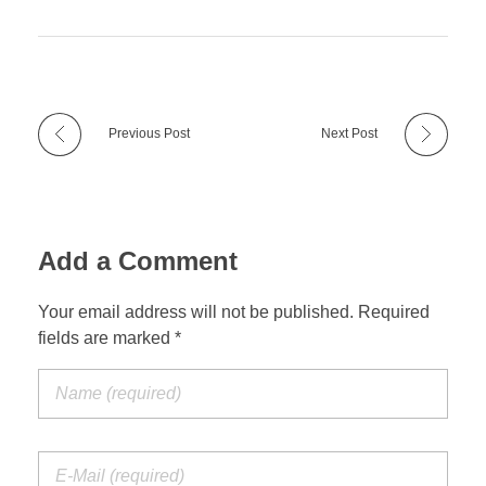
Previous Post
Next Post
Add a Comment
Your email address will not be published. Required
fields are marked *