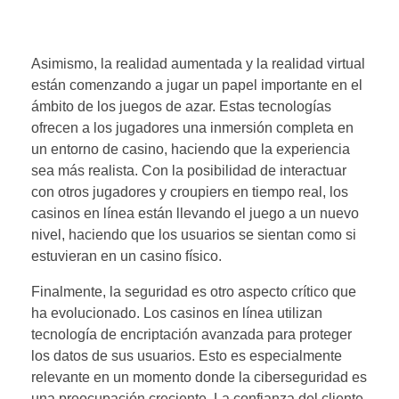
Asimismo, la realidad aumentada y la realidad virtual
están comenzando a jugar un papel importante en el
ámbito de los juegos de azar. Estas tecnologías
ofrecen a los jugadores una inmersión completa en
un entorno de casino, haciendo que la experiencia
sea más realista. Con la posibilidad de interactuar
con otros jugadores y croupiers en tiempo real, los
casinos en línea están llevando el juego a un nuevo
nivel, haciendo que los usuarios se sientan como si
estuvieran en un casino físico.
Finalmente, la seguridad es otro aspecto crítico que
ha evolucionado. Los casinos en línea utilizan
tecnología de encriptación avanzada para proteger
los datos de sus usuarios. Esto es especialmente
relevante en un momento donde la ciberseguridad es
una preocupación creciente. La confianza del cliente