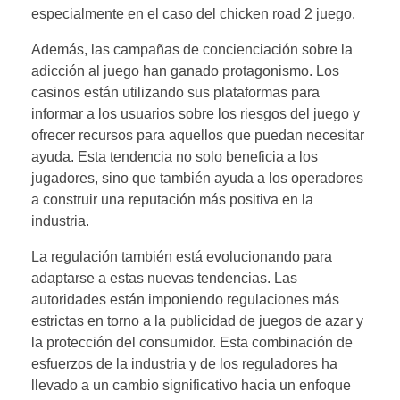
especialmente en el caso del chicken road 2 juego.
Además, las campañas de concienciación sobre la
adicción al juego han ganado protagonismo. Los
casinos están utilizando sus plataformas para
informar a los usuarios sobre los riesgos del juego y
ofrecer recursos para aquellos que puedan necesitar
ayuda. Esta tendencia no solo beneficia a los
jugadores, sino que también ayuda a los operadores
a construir una reputación más positiva en la
industria.
La regulación también está evolucionando para
adaptarse a estas nuevas tendencias. Las
autoridades están imponiendo regulaciones más
estrictas en torno a la publicidad de juegos de azar y
la protección del consumidor. Esta combinación de
esfuerzos de la industria y de los reguladores ha
llevado a un cambio significativo hacia un enfoque