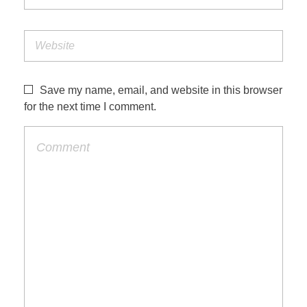
Save my name, email, and website in this browser
for the next time I comment.