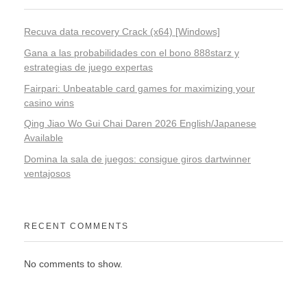
Recuva data recovery Crack (x64) [Windows]
Gana a las probabilidades con el bono 888starz y
estrategias de juego expertas
Fairpari: Unbeatable card games for maximizing your
casino wins
Qing Jiao Wo Gui Chai Daren 2026 English/Japanese
Available
Domina la sala de juegos: consigue giros dartwinner
ventajosos
RECENT COMMENTS
No comments to show.