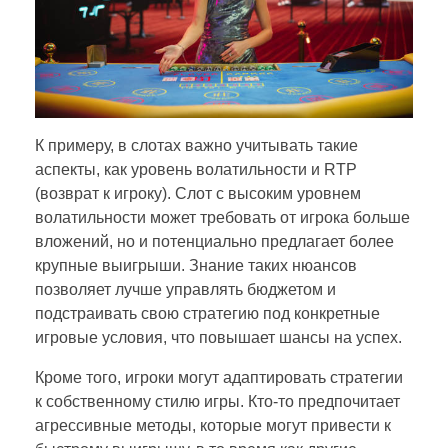
К примеру, в слотах важно учитывать такие
аспекты, как уровень волатильности и RTP
(возврат к игроку). Слот с высоким уровнем
волатильности может требовать от игрока больше
вложений, но и потенциально предлагает более
крупные выигрыши. Знание таких нюансов
позволяет лучше управлять бюджетом и
подстраивать свою стратегию под конкретные
игровые условия, что повышает шансы на успех.
Кроме того, игроки могут адаптировать стратегии
к собственному стилю игры. Кто-то предпочитает
агрессивные методы, которые могут привести к