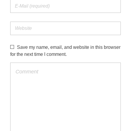
Save my name, email, and website in this browser
for the next time I comment.