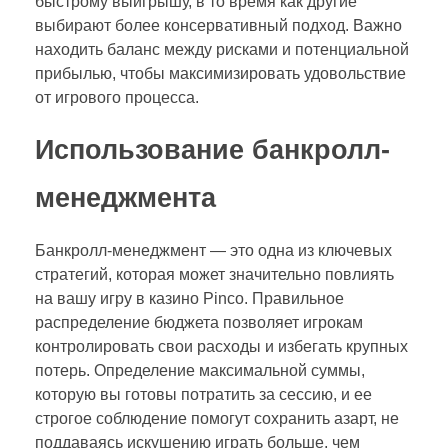
быстрому выигрышу, в то время как другие
выбирают более консервативный подход. Важно
находить баланс между рисками и потенциальной
прибылью, чтобы максимизировать удовольствие
от игрового процесса.
Использование банкролл-
менеджмента
Банкролл-менеджмент — это одна из ключевых
стратегий, которая может значительно повлиять
на вашу игру в казино Pinco. Правильное
распределение бюджета позволяет игрокам
контролировать свои расходы и избегать крупных
потерь. Определение максимальной суммы,
которую вы готовы потратить за сессию, и ее
строгое соблюдение помогут сохранить азарт, не
поддаваясь искушению играть больше, чем