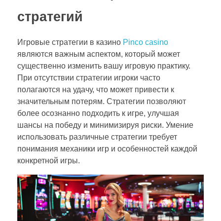
стратегий
Игровые стратегии в казино
Pinco casino
являются важным аспектом, который может
существенно изменить вашу игровую практику.
При отсутствии стратегии игроки часто
полагаются на удачу, что может привести к
значительным потерям. Стратегии позволяют
более осознанно подходить к игре, улучшая
шансы на победу и минимизируя риски. Умение
использовать различные стратегии требует
понимания механики игр и особенностей каждой
конкретной игры.