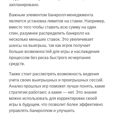
запланировано.
Важным элементом банкролл-менеджмента
является установка лимитов на ставки. Например,
вместо того чтобы ставить всю сумму на один
спин, разумнее распределить банкролл на
несколько меньших ставок. Это увеличивает
шансы на выигрыш, так как игрок получает
больше возможностей для игры и наслаждения
процессом без риска быстрого исчерпания
средств.
Также стоит рассмотреть возможность ведения
учета своих выигрышных и проигрышных сессий.
Анализ прошлых игр поможет лучше понять, какие
стратегии работают, а какие — нет. Это знание
можно использовать для корректировки своей
игры в будущем, что позволит более эффективно
управлять банкроллом и улучшить