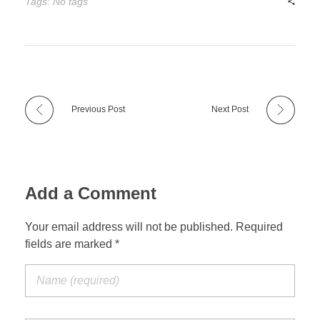
Tags: No tags
Previous Post
Next Post
Add a Comment
Your email address will not be published. Required
fields are marked *