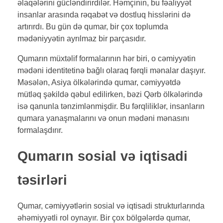
əlaqələrini gücləndirirdilər. Həmçinin, bu fəaliyyət
insanlar arasında rəqabət və dostluq hisslərini də
artırırdı. Bu gün də qumar, bir çox toplumda
mədəniyyətin ayrılmaz bir parçasıdır.
Qumarın müxtəlif formalarının hər biri, o cəmiyyətin
mədəni identitetinə bağlı olaraq fərqli mənalar daşıyır.
Məsələn, Asiya ölkələrində qumar, cəmiyyətdə
mütləq şəkildə qəbul edilirken, bəzi Qərb ölkələrində
isə qanunla tənzimlənmişdir. Bu fərqliliklər, insanların
qumara yanaşmalarını və onun mədəni mənasını
formalaşdırır.
Qumarın sosial və iqtisadi
təsirləri
Qumar, cəmiyyətlərin sosial və iqtisadi strukturlarında
əhəmiyyətli rol oynayır. Bir çox bölgələrdə qumar,