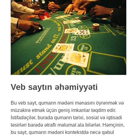
Veb saytın əhəmiyyəti
Bu veb sayt, qumarın mədəni mənasını öyrənmək və
müzakirə etmək üçün geniş imkanlar təqdim edir.
İstifadəçilər, burada qumarın tarixi, sosial və iqtisadi
təsirləri barədə ətraflı məlumat ala bilərlər. Həmçinin,
bu sayt, qumarın mədəni kontekstdə necə qəbul