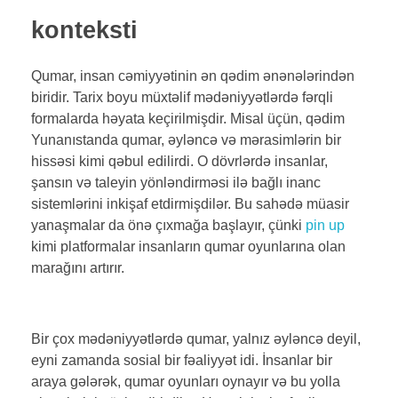
konteksti
Qumar, insan cəmiyyətinin ən qədim ənənələrindən
biridir. Tarix boyu müxtəlif mədəniyyətlərdə fərqli
formalarda həyata keçirilmişdir. Misal üçün, qədim
Yunanıstanda qumar, əyləncə və mərasimlərin bir
hissəsi kimi qəbul edilirdi. O dövrlərdə insanlar,
şansın və taleyin yönləndirməsi ilə bağlı inanc
sistemlərini inkişaf etdirmişdilər. Bu sahədə müasir
yanaşmalar da önə çıxmağa başlayır, çünki
pin up
kimi platformalar insanların qumar oyunlarına olan
marağını artırır.
Bir çox mədəniyyətlərdə qumar, yalnız əyləncə deyil,
eyni zamanda sosial bir fəaliyyət idi. İnsanlar bir
araya gələrək, qumar oyunları oynayır və bu yolla