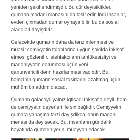
yenidən şekilləndirmişdir. Bu cür dəyişikliklər,
qumarın mədəni mənasını da təsir edir. İndi insanlar,
evdən çıxmadan qumar oynaya bilir, bu da sosial
əlaqələri dəyişdirir.
Gələcəkdə qumarın daha da tənzimlənməsi və
müasir cəmiyyətin tələblərinə uyğun şəkildə inkişaf
etməsi gözlənilir. İstehlakçıların təhlükəsizliyi və
mədəniyyətin qorunması üçün yeni
qanunvericiliklərin hazırlanması vacibdir. Bu,
həmçinin qumarın sosial təsirlərini azaltmaq üçün
mühüm bir addım olacaq.
Qumarın gələcəyi, yalnız iqtisadi inkişafla deyil, həm
də cəmiyyətin dəyərləri ilə sıx bağlıdır. Cəmiyyətin
qumara yanaşma tərzi dəyişdikcə, onun mədəni
mənası da dəyişəcək. Bu, insanların gündəlik
həyatında qumarın yerini müəyyən edəcək.