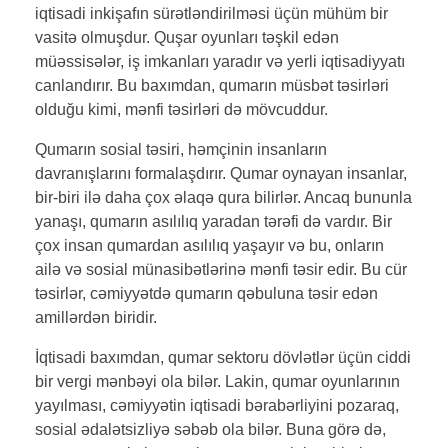
iqtisadi inkişafın sürətləndirilməsi üçün mühüm bir
vasitə olmuşdur. Quşar oyunları təşkil edən
müəssisələr, iş imkanları yaradır və yerli iqtisadiyyatı
canlandırır. Bu baxımdan, qumarın müsbət təsirləri
olduğu kimi, mənfi təsirləri də mövcuddur.
Qumarın sosial təsiri, həmçinin insanların
davranışlarını formalaşdırır. Qumar oynayan insanlar,
bir-biri ilə daha çox əlaqə qura bilirlər. Ancaq bununla
yanaşı, qumarın asılılıq yaradan tərəfi də vardır. Bir
çox insan qumardan asılılıq yaşayır və bu, onların
ailə və sosial münasibətlərinə mənfi təsir edir. Bu cür
təsirlər, cəmiyyətdə qumarın qəbuluna təsir edən
amillərdən biridir.
İqtisadi baxımdan, qumar sektoru dövlətlər üçün ciddi
bir vergi mənbəyi ola bilər. Lakin, qumar oyunlarının
yayılması, cəmiyyətin iqtisadi bərabərliyini pozaraq,
sosial ədalətsizliyə səbəb ola bilər. Buna görə də,