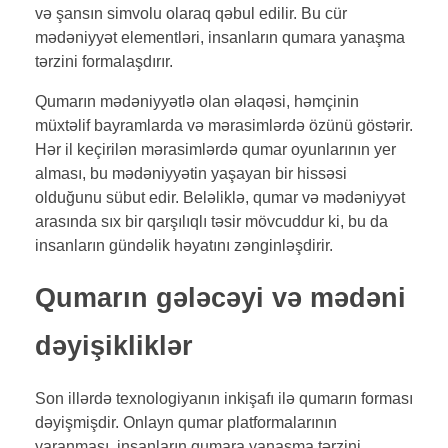
və şansın simvolu olaraq qəbul edilir. Bu cür
mədəniyyət elementləri, insanların qumara yanaşma
tərzini formalaşdırır.
Qumarın mədəniyyətlə olan əlaqəsi, həmçinin
müxtəlif bayramlarda və mərasimlərdə özünü göstərir.
Hər il keçirilən mərasimlərdə qumar oyunlarının yer
alması, bu mədəniyyətin yaşayan bir hissəsi
olduğunu sübut edir. Beləliklə, qumar və mədəniyyət
arasında sıx bir qarşılıqlı təsir mövcuddur ki, bu da
insanların gündəlik həyatını zənginləşdirir.
Qumarın gələcəyi və mədəni
dəyişikliklər
Son illərdə texnologiyanın inkişafı ilə qumarın forması
dəyişmişdir. Onlayn qumar platformalarının
yaranması, insanların qumara yanaşma tərzini