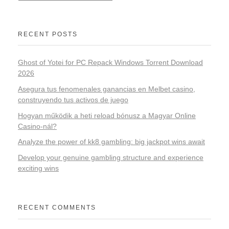
RECENT POSTS
Ghost of Yotei for PC Repack Windows Torrent Download
2026
Asegura tus fenomenales ganancias en Melbet casino,
construyendo tus activos de juego
Hogyan működik a heti reload bónusz a Magyar Online
Casino-nál?
Analyze the power of kk8 gambling: big jackpot wins await
Develop your genuine gambling structure and experience
exciting wins
RECENT COMMENTS