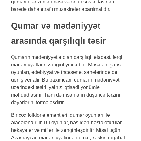
qumarın tənzimlənməsi və onun sosial təsirləri
barədə daha ətraflı müzakirələr aparılmalıdır.
Qumar və mədəniyyət
arasında qarşılıqlı təsir
Qumarın mədəniyyətlə olan qarşılıqlı əlaqəsi, fərqli
mədəniyyətlərin zənginliyini artırır. Məsələn, şans
oyunları, ədəbiyyat və incəsənət sahələrində də
geniş yer alır. Bu baxımdan, qumarın mədəniyyət
üzərindəki təsiri, yalnız iqtisadi yönümlə
məhdudlaşmır, həm də insanların düşüncə tərzini,
dəyərlərini formalaşdırır.
Bir çox folklor elementləri, qumar oyunları ilə
əlaqələndirilir. Bu oyunlar, nəsildən-nəslə ötürülən
hekayələr və miflər ilə zənginləşdirilir. Misal üçün,
Azərbaycan mədəniyyətində qumar, kəskin rəqabət