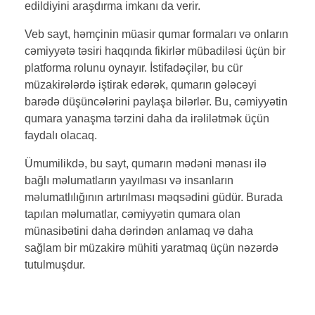
edildiyini araşdırma imkanı da verir.
Veb sayt, həmçinin müasir qumar formaları və onların
cəmiyyətə təsiri haqqında fikirlər mübadiləsi üçün bir
platforma rolunu oynayır. İstifadəçilər, bu cür
müzakirələrdə iştirak edərək, qumarın gələcəyi
barədə düşüncələrini paylaşa bilərlər. Bu, cəmiyyətin
qumara yanaşma tərzini daha da irəlilətmək üçün
faydalı olacaq.
Ümumilikdə, bu sayt, qumarın mədəni mənası ilə
bağlı məlumatların yayılması və insanların
məlumatlılığının artırılması məqsədini güdür. Burada
tapılan məlumatlar, cəmiyyətin qumara olan
münasibətini daha dərindən anlamaq və daha
sağlam bir müzakirə mühiti yaratmaq üçün nəzərdə
tutulmuşdur.