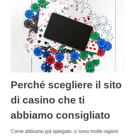
Perché scegliere il sito
di casino che ti
abbiamo consigliato
Come abbiamo già spiegato, ci sono molte ragioni