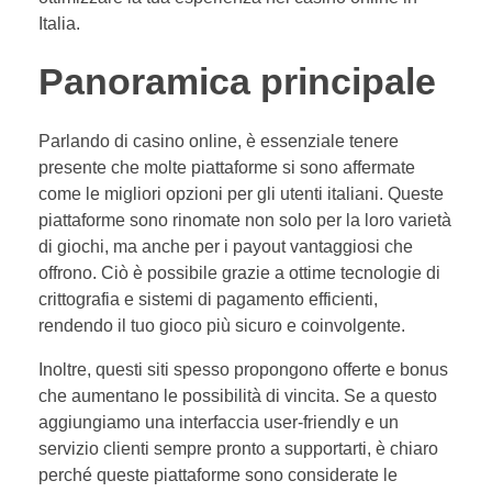
Italia.
Panoramica principale
Parlando di casino online, è essenziale tenere
presente che molte piattaforme si sono affermate
come le migliori opzioni per gli utenti italiani. Queste
piattaforme sono rinomate non solo per la loro varietà
di giochi, ma anche per i payout vantaggiosi che
offrono. Ciò è possibile grazie a ottime tecnologie di
crittografia e sistemi di pagamento efficienti,
rendendo il tuo gioco più sicuro e coinvolgente.
Inoltre, questi siti spesso propongono offerte e bonus
che aumentano le possibilità di vincita. Se a questo
aggiungiamo una interfaccia user-friendly e un
servizio clienti sempre pronto a supportarti, è chiaro
perché queste piattaforme sono considerate le