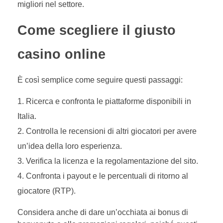
migliori nel settore.
Come scegliere il giusto
casino online
È così semplice come seguire questi passaggi:
Ricerca e confronta le piattaforme disponibili in
Italia.
Controlla le recensioni di altri giocatori per avere
un’idea della loro esperienza.
Verifica la licenza e la regolamentazione del sito.
Confronta i payout e le percentuali di ritorno al
giocatore (RTP).
Considera anche di dare un’occhiata ai bonus di