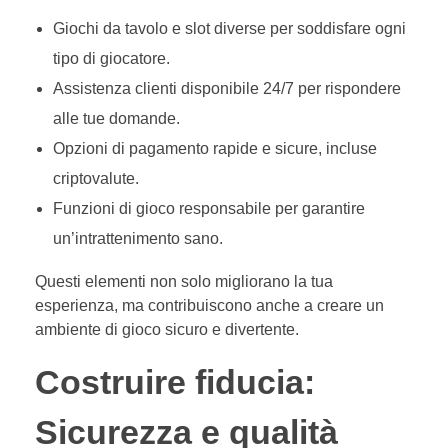
Giochi da tavolo e slot diverse per soddisfare ogni
tipo di giocatore.
Assistenza clienti disponibile 24/7 per rispondere
alle tue domande.
Opzioni di pagamento rapide e sicure, incluse
criptovalute.
Funzioni di gioco responsabile per garantire
un’intrattenimento sano.
Questi elementi non solo migliorano la tua
esperienza, ma contribuiscono anche a creare un
ambiente di gioco sicuro e divertente.
Costruire fiducia:
Sicurezza e qualità