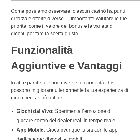
Come possiamo osservare, ciascun casinò ha punti
di forza e offerte diverse. È importante valutare le tue
priorità, come il valore del bonus e la varietà di
giochi, per fare la scelta giusta.
Funzionalità
Aggiuntive e Vantaggi
In altre parole, ci sono diverse funzionalità che
possono migliorare ulteriormente la tua esperienza di
gioco nei casinò online:
Giochi dal Vivo:
Sperimenta l’emozione di
giocare contro dei dealer reali in tempo reale.
App Mobile:
Gioca ovunque tu sia con le app
dedicate per dispositivi mobili.