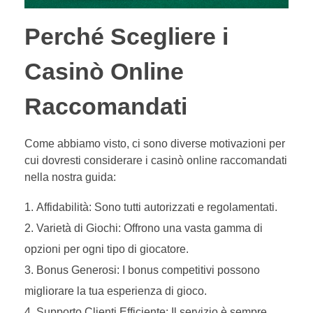
Perché Scegliere i
Casinò Online
Raccomandati
Come abbiamo visto, ci sono diverse motivazioni per
cui dovresti considerare i casinò online raccomandati
nella nostra guida:
Affidabilità: Sono tutti autorizzati e regolamentati.
Varietà di Giochi: Offrono una vasta gamma di
opzioni per ogni tipo di giocatore.
Bonus Generosi: I bonus competitivi possono
migliorare la tua esperienza di gioco.
Supporto Clienti Efficiente: Il servizio è sempre