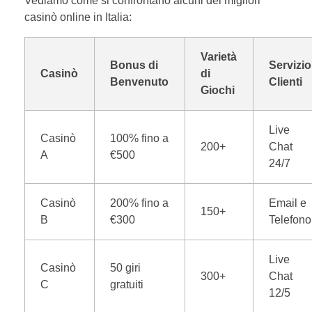
Vediamo come si confrontano alcuni dei migliori
casinò online in Italia:
Varietà
Bonus di
Servizio
Casinò
di
Benvenuto
Clienti
Giochi
Live
Casinò
100% fino a
200+
Chat
A
€500
24/7
Casinò
200% fino a
Email e
150+
B
€300
Telefono
Live
Casinò
50 giri
300+
Chat
C
gratuiti
12/5