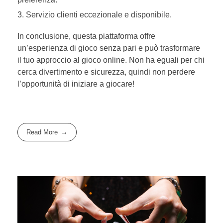
Servizio clienti eccezionale e disponibile.
In conclusione, questa piattaforma offre
un’esperienza di gioco senza pari e può trasformare
il tuo approccio al gioco online. Non ha eguali per chi
cerca divertimento e sicurezza, quindi non perdere
l’opportunità di iniziare a giocare!
Read More