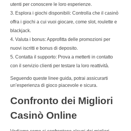
utenti per conoscere le loro esperienze.
Esplora i giochi disponibili: Controlla che il casinò
offra i giochi a cui vuoi giocare, come slot, roulette e
blackjack.
Valuta i bonus: Approfitta delle promozioni per
nuovi iscritti e bonus di deposito.
Contatta il supporto: Prova a metterti in contatto
con il servizio clienti per testare la loro reattività.
Seguendo queste linee guida, potrai assicurarti
un’esperienza di gioco piacevole e sicura.
Confronto dei Migliori
Casinò Online