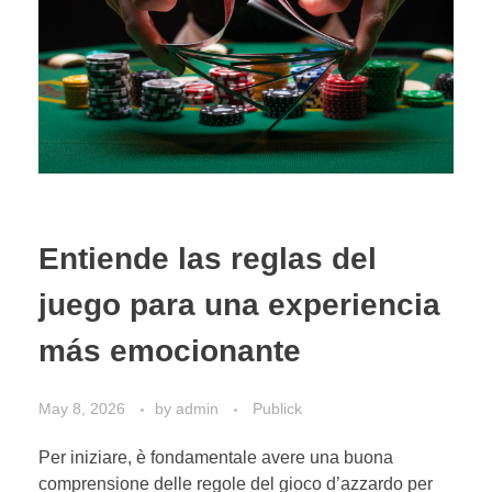
Entiende las reglas del
juego para una experiencia
más emocionante
May 8, 2026
by
admin
Publick
Per iniziare, è fondamentale avere una buona
comprensione delle regole del gioco d’azzardo per