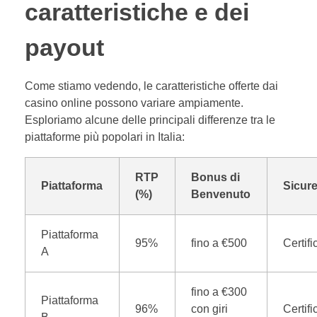
caratteristiche e dei
payout
Come stiamo vedendo, le caratteristiche offerte dai
casino online possono variare ampiamente.
Esploriamo alcune delle principali differenze tra le
piattaforme più popolari in Italia:
RTP
Bonus di
Piattaforma
Sicur
(%)
Benvenuto
Piattaforma
95%
fino a €500
Certifi
A
fino a €300
Piattaforma
96%
con giri
Certifi