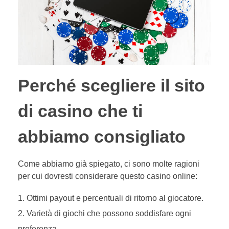
Perché scegliere il sito
di casino che ti
abbiamo consigliato
Come abbiamo già spiegato, ci sono molte ragioni
per cui dovresti considerare questo casino online:
Ottimi payout e percentuali di ritorno al giocatore.
Varietà di giochi che possono soddisfare ogni
preferenza.