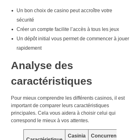
Un bon choix de casino peut accroître votre
sécurité
Créer un compte facilite l’accès à tous les jeux
Un dépôt initial vous permet de commencer à jouer
rapidement
Analyse des
caractéristiques
Pour mieux comprendre les différents casinos, il est
important de comparer leurs caractéristiques
principales. Cela vous aidera à choisir celui qui
correspond le mieux à vos attentes.
Casinia
Concurrent
Concur
Caractéristique