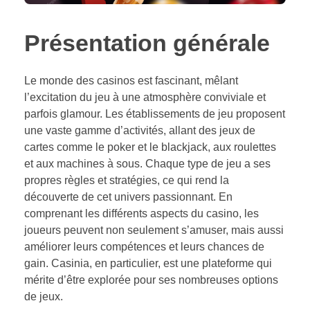
Présentation générale
Le monde des casinos est fascinant, mêlant
l’excitation du jeu à une atmosphère conviviale et
parfois glamour. Les établissements de jeu proposent
une vaste gamme d’activités, allant des jeux de
cartes comme le poker et le blackjack, aux roulettes
et aux machines à sous. Chaque type de jeu a ses
propres règles et stratégies, ce qui rend la
découverte de cet univers passionnant. En
comprenant les différents aspects du casino, les
joueurs peuvent non seulement s’amuser, mais aussi
améliorer leurs compétences et leurs chances de
gain. Casinia, en particulier, est une plateforme qui
mérite d’être explorée pour ses nombreuses options
de jeux.