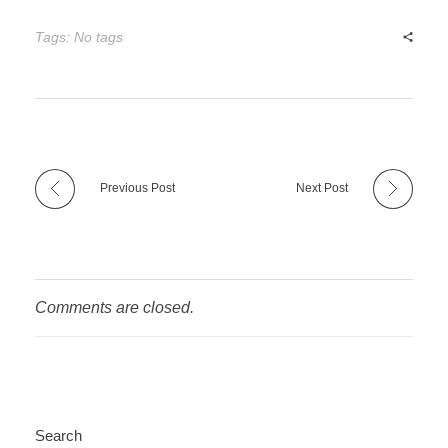
Tags: No tags
Previous Post
Next Post
Comments are closed.
Search