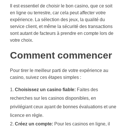
Il est essentiel de choisir le bon casino, que ce soit
en ligne ou terrestre, car cela peut affecter votre
expérience. La sélection des jeux, la qualité du
service client, et même la sécurité des transactions
sont autant de facteurs à prendre en compte lors de
votre choix.
Comment commencer
Pour tirer le meilleur parti de votre expérience au
casino, suivez ces étapes simples :
Choisissez un casino fiable:
Faites des
recherches sur les casinos disponibles, en
privilégiant ceux ayant de bonnes évaluations et une
licence en règle.
Créez un compte:
Pour les casinos en ligne, il