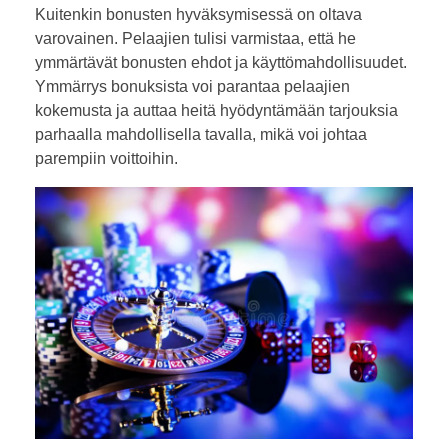
Kuitenkin bonusten hyväksymisessä on oltava
varovainen. Pelaajien tulisi varmistaa, että he
ymmärtävät bonusten ehdot ja käyttömahdollisuudet.
Ymmärrys bonuksista voi parantaa pelaajien
kokemusta ja auttaa heitä hyödyntämään tarjouksia
parhaalla mahdollisella tavalla, mikä voi johtaa
parempiin voittoihin.