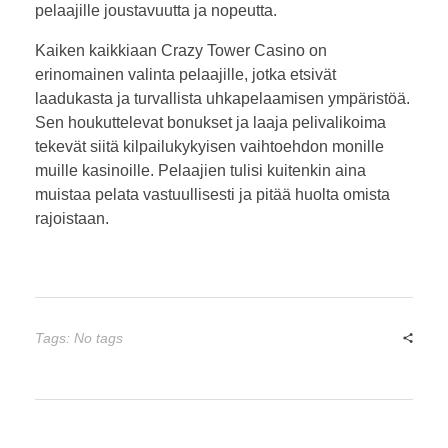
pelaajille joustavuutta ja nopeutta.
Kaiken kaikkiaan Crazy Tower Casino on
erinomainen valinta pelaajille, jotka etsivät
laadukasta ja turvallista uhkapelaamisen ympäristöä.
Sen houkuttelevat bonukset ja laaja pelivalikoima
tekevät siitä kilpailukykyisen vaihtoehdon monille
muille kasinoille. Pelaajien tulisi kuitenkin aina
muistaa pelata vastuullisesti ja pitää huolta omista
rajoistaan.
Tags: No tags