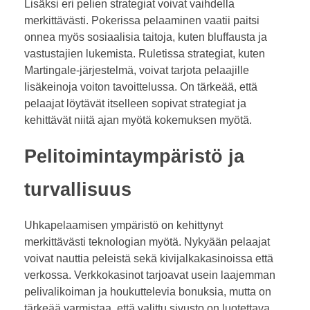
Lisäksi eri pelien strategiat voivat vaihdella
merkittävästi. Pokerissa pelaaminen vaatii paitsi
onnea myös sosiaalisia taitoja, kuten bluffausta ja
vastustajien lukemista. Ruletissa strategiat, kuten
Martingale-järjestelmä, voivat tarjota pelaajille
lisäkeinoja voiton tavoittelussa. On tärkeää, että
pelaajat löytävät itselleen sopivat strategiat ja
kehittävät niitä ajan myötä kokemuksen myötä.
Pelitoimintaympäristö ja
turvallisuus
Uhkapelaamisen ympäristö on kehittynyt
merkittävästi teknologian myötä. Nykyään pelaajat
voivat nauttia peleistä sekä kivijalkakasinoissa että
verkossa. Verkkokasinot tarjoavat usein laajemman
pelivalikoiman ja houkuttelevia bonuksia, mutta on
tärkeää varmistaa, että valittu sivusto on luotettava.