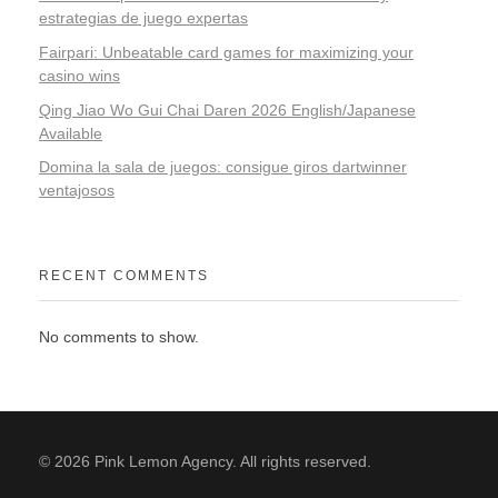
estrategias de juego expertas
Fairpari: Unbeatable card games for maximizing your
casino wins
Qing Jiao Wo Gui Chai Daren 2026 English/Japanese
Available
Domina la sala de juegos: consigue giros dartwinner
ventajosos
RECENT COMMENTS
No comments to show.
© 2026 Pink Lemon Agency. All rights reserved.