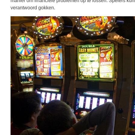
manier om financiële problemen op te lossen. Spelers ku
verantwoord gokken.