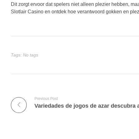
Dit zorgt ervoor dat spelers niet alleen plezier hebben, 
Slotlair Casino en ontdek hoe verantwoord gokken en plez
Tags: No tags
Previous Post