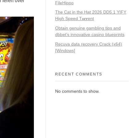
r leren over
FileHippo
The Cat in the Hat 2026 DD5.1 YIFY
High Speed T𝐨𝐫𝐫ent
Obtain genuine gambling tips and
dbbet’s innovative casino blueprints
Recuva data recovery Crack (x64)
[Windows]
RECENT COMMENTS
No comments to show.