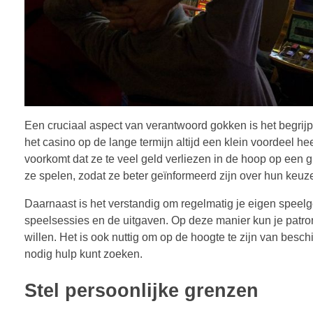
Een cruciaal aspect van verantwoord gokken is het begrij
het casino op de lange termijn altijd een klein voordeel hee
voorkomt dat ze te veel geld verliezen in de hoop op een g
ze spelen, zodat ze beter geïnformeerd zijn over hun keuz
Daarnaast is het verstandig om regelmatig je eigen speelg
speelsessies en de uitgaven. Op deze manier kun je patrone
willen. Het is ook nuttig om op de hoogte te zijn van bes
nodig hulp kunt zoeken.
Stel persoonlijke grenzen