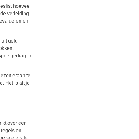
beslist hoeveel
de verleiding
 evalueren en
 uit geld
gokken,
 speelgedrag in
jezelf eraan te
 Het is altijd
ikt over een
 regels en
re spelers te