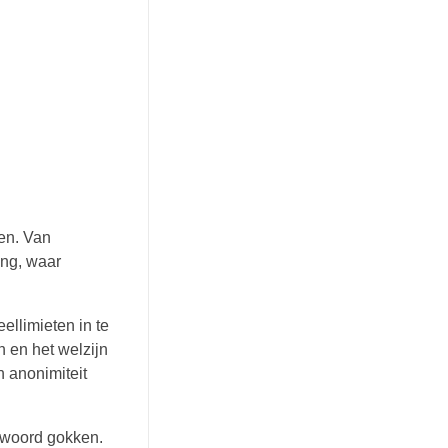
en. Van
ing, waar
ellimieten in te
n en het welzijn
n anonimiteit
ntwoord gokken.