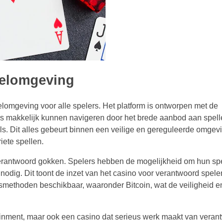
peelomgeving
elomgeving voor alle spelers. Het platform is ontworpen met de
ers makkelijk kunnen navigeren door het brede aanbod aan spell
wils. Dit alles gebeurt binnen een veilige en gereguleerde omgev
iete spellen.
verantwoord gokken. Spelers hebben de mogelijkheid om hun spe
 nodig. Dit toont de inzet van het casino voor verantwoord spele
gsmethoden beschikbaar, waaronder Bitcoin, wat de veiligheid e
rtainment, maar ook een casino dat serieus werk maakt van vera