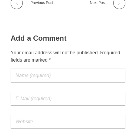
Previous Post
Next Post
Add a Comment
Your email address will not be published. Required
fields are marked *