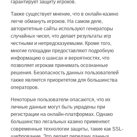
гарантирует защиту игроков.
Также существует мнение, что в онлайн-казино
легче обмануть игроков. На самом деле,
авторитетные сайты используют генераторы
случайных чисел, что делает результаты игр
честными и непредсказуемыми. Кроме того,
многие площадки предоставляют подробную
информацию о шансах и вероятностях, что
позволяет игрокам принимать осознанные
решения. Безопасность данных пользователей
также является приоритетом для большинства
операторов.
Некоторые пользователи опасаются, что их
личные данные могут быть украдены при
регистрации на онлайн-платформах. Однако
большинство легальных казино применяют
современные технологии защиты, такие как SSL-
шифрование. Это делает передачу данных