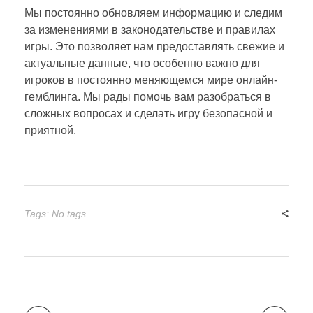
Мы постоянно обновляем информацию и следим
за изменениями в законодательстве и правилах
игры. Это позволяет нам предоставлять свежие и
актуальные данные, что особенно важно для
игроков в постоянно меняющемся мире онлайн-
гемблинга. Мы рады помочь вам разобраться в
сложных вопросах и сделать игру безопасной и
приятной.
Tags: No tags