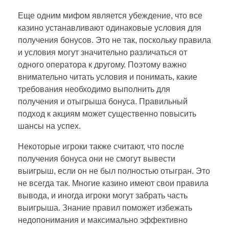
Еще одним мифом является убеждение, что все
казино устанавливают одинаковые условия для
получения бонусов. Это не так, поскольку правила
и условия могут значительно различаться от
одного оператора к другому. Поэтому важно
внимательно читать условия и понимать, какие
требования необходимо выполнить для
получения и отыгрыша бонуса. Правильный
подход к акциям может существенно повысить
шансы на успех.
Некоторые игроки также считают, что после
получения бонуса они не смогут вывести
выигрыш, если он не был полностью отыгран. Это
не всегда так. Многие казино имеют свои правила
вывода, и иногда игроки могут забрать часть
выигрыша. Знание правил поможет избежать
недопонимания и максимально эффективно