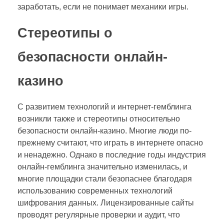
заработать, если не понимает механики игры.
Стереотипы о
безопасности онлайн-
казино
С развитием технологий и интернет-гемблинга
возникли также и стереотипы относительно
безопасности онлайн-казино. Многие люди по-
прежнему считают, что играть в интернете опасно
и ненадежно. Однако в последние годы индустрия
онлайн-гемблинга значительно изменилась, и
многие площадки стали безопаснее благодаря
использованию современных технологий
шифрования данных. Лицензированные сайты
проводят регулярные проверки и аудит, что