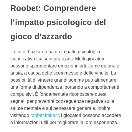
Roobet: Comprendere
l’impatto psicologico del
gioco d’azzardo
Il gioco d’azzardo ha un impatto psicologico
significativo sui suoi praticanti. Molti giocatori
possono sperimentare emozioni forti, come euforia e
ansia, a causa delle scommesse e delle vincite. La
possibilità di vincere grandi somme può alimentare
una forma di dipendenza, portando a comportamenti
compulsivi. È fondamentale riconoscere questi
segnali per prevenire conseguenze negative sulla
salute mentale e sul benessere generale. Inoltre,
visitando
roobet-italia.it
, i giocatori possono accedere
a informazioni utili per migliorare la loro esperienza.