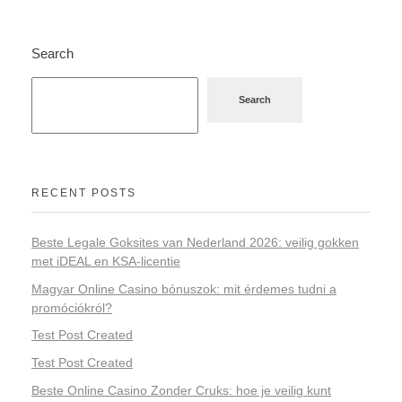
Search
Search
RECENT POSTS
Beste Legale Goksites van Nederland 2026: veilig gokken
met iDEAL en KSA-licentie
Magyar Online Casino bónuszok: mit érdemes tudni a
promóciókról?
Test Post Created
Test Post Created
Beste Online Casino Zonder Cruks: hoe je veilig kunt