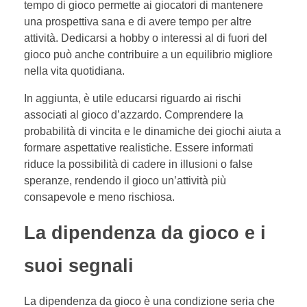
tempo di gioco permette ai giocatori di mantenere
una prospettiva sana e di avere tempo per altre
attività. Dedicarsi a hobby o interessi al di fuori del
gioco può anche contribuire a un equilibrio migliore
nella vita quotidiana.
In aggiunta, è utile educarsi riguardo ai rischi
associati al gioco d’azzardo. Comprendere la
probabilità di vincita e le dinamiche dei giochi aiuta a
formare aspettative realistiche. Essere informati
riduce la possibilità di cadere in illusioni o false
speranze, rendendo il gioco un’attività più
consapevole e meno rischiosa.
La dipendenza da gioco e i
suoi segnali
La dipendenza da gioco è una condizione seria che