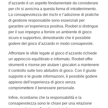
d’azzardo è un aspetto fondamentale da considerare
per chi si avvicina a questa forma di intrattenimento.
La consapevolezza dei rischi e l’adozione di pratiche
di gestione responsabile sono essenziali per
garantire un’esperienza positiva. Roobet si distingue
per il suo impegno a fornire un ambiente di gioco
sicuro e supportivo, dimostrando che è possibile
godere del gioco d’azzardo in modo consapevole.
Affrontare le sfide legate al gioco d’azzardo richiede
un approccio equilibrato e informato. Roobet offre
strumenti e risorse per aiutare i giocatori a mantenere
il controllo sulle loro abitudini di gioco. Con il giusto
supporto e le giuste informazioni, è possibile godere
appieno dell’esperienza di gioco senza
compromettere il benessere personale.
Infine, ricordiamo che la responsabilità e la
consapevolezza sono le chiavi per una relazione