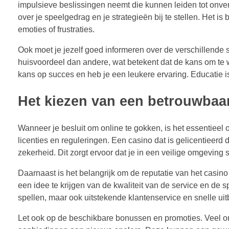
impulsieve beslissingen neemt die kunnen leiden tot onv
over je speelgedrag en je strategieën bij te stellen. Het i
emoties of frustraties.
Ook moet je jezelf goed informeren over de verschillend
huisvoordeel dan andere, wat betekent dat de kans om te wi
kans op succes en heb je een leukere ervaring. Educatie i
Het kiezen van een betrouwbaar
Wanneer je besluit om online te gokken, is het essentieel 
licenties en reguleringen. Een casino dat is gelicentieer
zekerheid. Dit zorgt ervoor dat je in een veilige omgevin
Daarnaast is het belangrijk om de reputatie van het casi
een idee te krijgen van de kwaliteit van de service en de 
spellen, maar ook uitstekende klantenservice en snelle uit
Let ook op de beschikbare bonussen en promoties. Veel on