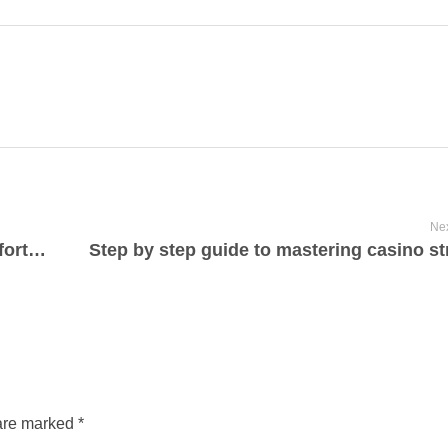
Nex
Die Geheimnisse des Glücksspiels Ein fortgeschrittener Leitfaden für Strategien und Techniken
are marked *