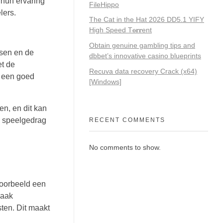
 hun ervaring
FileHippo
lers.
The Cat in the Hat 2026 DD5.1 YIFY
High Speed T𝐨𝐫𝐫ent
Obtain genuine gambling tips and
nsen en de
dbbet’s innovative casino blueprints
et de
Recuva data recovery Crack (x64)
m een goed
[Windows]
en, en dit kan
je speelgedrag
RECENT COMMENTS
No comments to show.
jvoorbeeld een
vaak
sten. Dit maakt