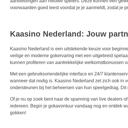
aanbiedingen aan nieuwe spelers. Deze kunnen een geweldi
voorwaarden goed leest voordat je je aanmeldt, zodat je p
Kaasino Nederland: Jouw partn
Kaasino Nederland is een uitstekende keuze voor beginner
veilige en moderne gokervaring met een uitgebreid spelaa
kunnen profiteren van aantrekkelijke welkomstbonussen van
Met een gebruiksvriendelijke interface en 24/7 klantenservi
wanneer dat nodig is. Kaasino Nederland zet zich ook in v
ondersteunen bij het beheersen van hun speelgedrag. Dit 
Of je nu op zoek bent naar de spanning van live dealers o
iedereen. Begin je gokavontuur vandaag nog en ontdek wat d
gokken!