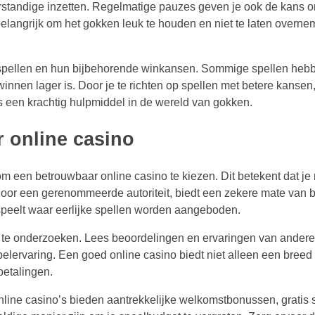
erstandige inzetten. Regelmatige pauzes geven je ook de kans 
s belangrijk om het gokken leuk te houden en niet te laten overn
e spellen en hun bijbehorende winkansen. Sommige spellen heb
nnen lager is. Door je te richten op spellen met betere kansen,
s een krachtig hulpmiddel in de wereld van gokken.
 online casino
om een betrouwbaar online casino te kiezen. Dit betekent dat je 
d door een gerenommeerde autoriteit, biedt een zekere mate van
g speelt waar eerlijke spellen worden aangeboden.
no te onderzoeken. Lees beoordelingen en ervaringen van ander
spelervaring. Een goed online casino biedt niet alleen een breed
betalingen.
line casino’s bieden aantrekkelijke welkomstbonussen, gratis 