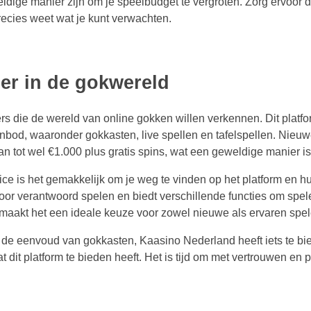
ge manier zijn om je speelbudget te vergroten. Zorg ervoor d
recies weet wat je kunt verwachten.
er in de gokwereld
s die de wereld van online gokken willen verkennen. Dit platfo
nbod, waaronder gokkasten, live spellen en tafelspellen. Nieuw
 tot wel €1.000 plus gratis spins, wat een geweldige manier is 
ce is het gemakkelijk om je weg te vinden op het platform en hul
oor verantwoord spelen en biedt verschillende functies om spele
maakt het een ideale keuze voor zowel nieuwe als ervaren spel
f de eenvoud van gokkasten, Kaasino Nederland heeft iets te bi
it platform te bieden heeft. Het is tijd om met vertrouwen en pl