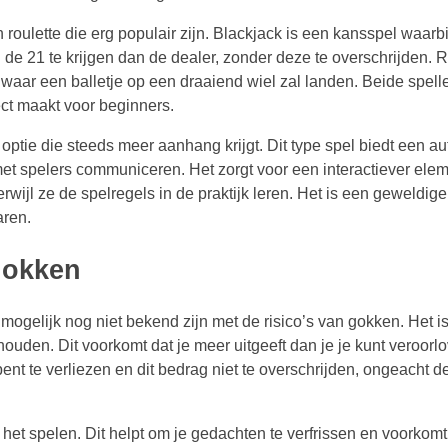
 roulette die erg populair zijn. Blackjack is een kansspel waarbi
 de 21 te krijgen dan de dealer, zonder deze te overschrijden. R
 waar een balletje op een draaiend wiel zal landen. Beide spel
ect maakt voor beginners.
optie die steeds meer aanhang krijgt. Dit type spel biedt een a
met spelers communiceren. Het zorgt voor een interactiever ele
wijl ze de spelregels in de praktijk leren. Het is een geweldig
aren.
gokken
mogelijk nog niet bekend zijn met de risico’s van gokken. Het i
houden. Dit voorkomt dat je meer uitgeeft dan je je kunt veroorl
 bent te verliezen en dit bedrag niet te overschrijden, ongeacht d
et spelen. Dit helpt om je gedachten te verfrissen en voorkomt 