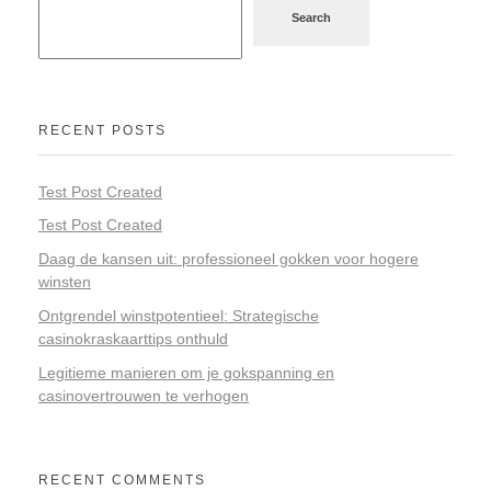
Search
RECENT POSTS
Test Post Created
Test Post Created
Daag de kansen uit: professioneel gokken voor hogere
winsten
Ontgrendel winstpotentieel: Strategische
casinokraskaarttips onthuld
Legitieme manieren om je gokspanning en
casinovertrouwen te verhogen
RECENT COMMENTS