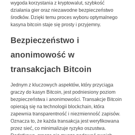
wygoda korzystania z kryptowalut, szybkość
działania gier oraz niezawodne bezpieczeństwo
środków. Dzięki temu proces wyboru optymalnego
kasyna bitcoin staje się prosty i przyjemny.
Bezpieczeństwo i
anonimowość w
transakcjach Bitcoin
Jednym z kluczowych aspektów, który przyciąga
graczy do kasyn Bitcoin, jest podniesiony poziom
bezpieczeństwa i anonimowości. Transakcje Bitcoin
opierają się na technologii blockchain, która
zapewnia transparentność i niezmienność zapisów.
Oznacza to, że każda transakcja jest weryfikowana
przez sieć, co minimalizuje ryzyko oszustwa.