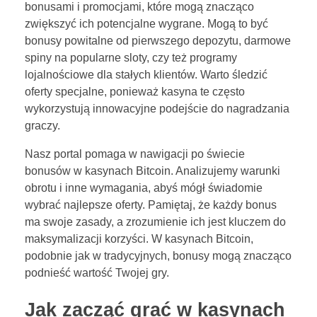
bonusami i promocjami, które mogą znacząco
zwiększyć ich potencjalne wygrane. Mogą to być
bonusy powitalne od pierwszego depozytu, darmowe
spiny na popularne sloty, czy też programy
lojalnościowe dla stałych klientów. Warto śledzić
oferty specjalne, ponieważ kasyna te często
wykorzystują innowacyjne podejście do nagradzania
graczy.
Nasz portal pomaga w nawigacji po świecie
bonusów w kasynach Bitcoin. Analizujemy warunki
obrotu i inne wymagania, abyś mógł świadomie
wybrać najlepsze oferty. Pamiętaj, że każdy bonus
ma swoje zasady, a zrozumienie ich jest kluczem do
maksymalizacji korzyści. W kasynach Bitcoin,
podobnie jak w tradycyjnych, bonusy mogą znacząco
podnieść wartość Twojej gry.
Jak zacząć grać w kasynach