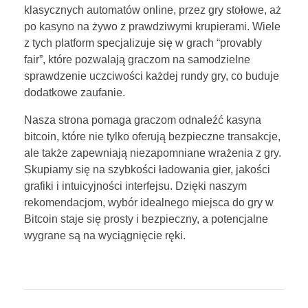
klasycznych automatów online, przez gry stołowe, aż
po kasyno na żywo z prawdziwymi krupierami. Wiele
z tych platform specjalizuje się w grach “provably
fair”, które pozwalają graczom na samodzielne
sprawdzenie uczciwości każdej rundy gry, co buduje
dodatkowe zaufanie.
Nasza strona pomaga graczom odnaleźć kasyna
bitcoin, które nie tylko oferują bezpieczne transakcje,
ale także zapewniają niezapomniane wrażenia z gry.
Skupiamy się na szybkości ładowania gier, jakości
grafiki i intuicyjności interfejsu. Dzięki naszym
rekomendacjom, wybór idealnego miejsca do gry w
Bitcoin staje się prosty i bezpieczny, a potencjalne
wygrane są na wyciągnięcie ręki.