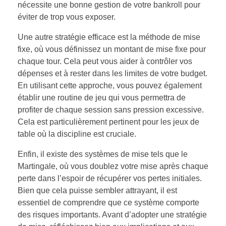
nécessite une bonne gestion de votre bankroll pour
éviter de trop vous exposer.
Une autre stratégie efficace est la méthode de mise
fixe, où vous définissez un montant de mise fixe pour
chaque tour. Cela peut vous aider à contrôler vos
dépenses et à rester dans les limites de votre budget.
En utilisant cette approche, vous pouvez également
établir une routine de jeu qui vous permettra de
profiter de chaque session sans pression excessive.
Cela est particulièrement pertinent pour les jeux de
table où la discipline est cruciale.
Enfin, il existe des systèmes de mise tels que le
Martingale, où vous doublez votre mise après chaque
perte dans l’espoir de récupérer vos pertes initiales.
Bien que cela puisse sembler attrayant, il est
essentiel de comprendre que ce système comporte
des risques importants. Avant d’adopter une stratégie