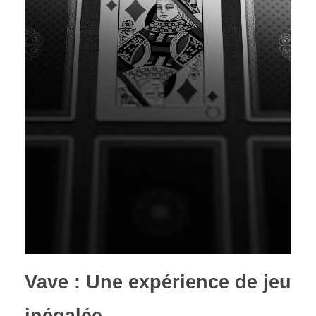
Vave : Une expérience de jeu
inégalée