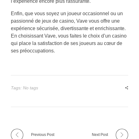
l’expérience encore plus rassurante.
Enfin, que vous soyez un joueur occasionnel ou un
passionné de jeux de casino, Vave vous offre une
expérience sécurisée, divertissante et enrichissante.
En choisissant Vave, vous faites le choix d’un casino
qui place la satisfaction de ses joueurs au cœur de
ses préoccupations.
Tags: No tags
Previous Post
Next Post