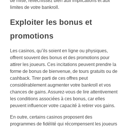
de mise, réfléchissez bien aux implications et aux
limites de votre bankroll.
Exploiter les bonus et
promotions
Les casinos, qu’ils soient en ligne ou physiques,
offrent souvent des bonus et des promotions pour
attirer les joueurs. Ces incitations peuvent prendre la
forme de bonus de bienvenue, de tours gratuits ou de
cashback. Tirer parti de ces offres peut
considérablement augmenter votre bankroll et vos
chances de gains. Assurez-vous de lire attentivement
les conditions associées à ces bonus, car elles
peuvent influencer votre capacité à retirer vos gains.
En outre, certains casinos proposent des
programmes de fidélité qui récompensent les joueurs