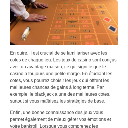
En outre, il est crucial de se familiariser avec les
cotes de chaque jeu. Les jeux de casino sont conçus
avec un avantage maison, ce qui signifie que le
casino a toujours une petite marge. En étudiant les
cotes, vous pourrez choisir les jeux qui offrent les
meilleures chances de gains à long terme. Par
exemple, le blackjack a une des meilleures cotes,
surtout si vous maîtrisez les stratégies de base.
Enfin, une bonne connaissance des jeux vous
permet également de mieux gérer vos émotions et
votre bankroll. Lorsque vous comprenez les