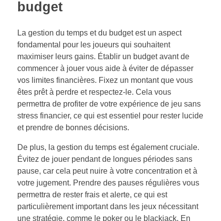
budget
La gestion du temps et du budget est un aspect
fondamental pour les joueurs qui souhaitent
maximiser leurs gains. Établir un budget avant de
commencer à jouer vous aide à éviter de dépasser
vos limites financières. Fixez un montant que vous
êtes prêt à perdre et respectez-le. Cela vous
permettra de profiter de votre expérience de jeu sans
stress financier, ce qui est essentiel pour rester lucide
et prendre de bonnes décisions.
De plus, la gestion du temps est également cruciale.
Évitez de jouer pendant de longues périodes sans
pause, car cela peut nuire à votre concentration et à
votre jugement. Prendre des pauses régulières vous
permettra de rester frais et alerte, ce qui est
particulièrement important dans les jeux nécessitant
une stratégie, comme le poker ou le blackjack. En