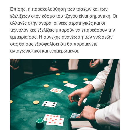
Επίσης, η παρακολούθηση των τάσεων και των
εξελίξεων στον κόσμο του τζόγου είναι σημαντική. Οι
αλλαγές στην αγορά, οι νέες στρατηγικές και οι
τεχνολογικές εξελίξεις μπορούν να επηρεάσουν την
εμπειρία σας. Η συνεχής ανανέωση των γνώσεών
σας θα σας εξασφαλίσει ότι θα παραμένετε
ανταγωνιστικοί και ενημερωμένοι.