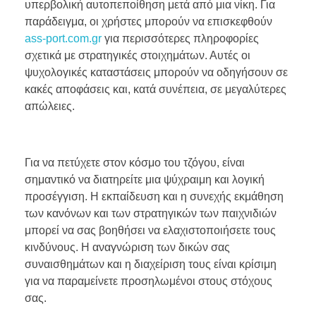
υπερβολική αυτοπεποίθηση μετά από μια νίκη. Για
παράδειγμα, οι χρήστες μπορούν να επισκεφθούν
ass-port.com.gr
για περισσότερες πληροφορίες
σχετικά με στρατηγικές στοιχημάτων. Αυτές οι
ψυχολογικές καταστάσεις μπορούν να οδηγήσουν σε
κακές αποφάσεις και, κατά συνέπεια, σε μεγαλύτερες
απώλειες.
Για να πετύχετε στον κόσμο του τζόγου, είναι
σημαντικό να διατηρείτε μια ψύχραιμη και λογική
προσέγγιση. Η εκπαίδευση και η συνεχής εκμάθηση
των κανόνων και των στρατηγικών των παιχνιδιών
μπορεί να σας βοηθήσει να ελαχιστοποιήσετε τους
κινδύνους. Η αναγνώριση των δικών σας
συναισθημάτων και η διαχείριση τους είναι κρίσιμη
για να παραμείνετε προσηλωμένοι στους στόχους
σας.