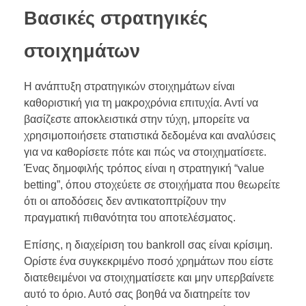
Βασικές στρατηγικές
στοιχημάτων
Η ανάπτυξη στρατηγικών στοιχημάτων είναι
καθοριστική για τη μακροχρόνια επιτυχία. Αντί να
βασίζεστε αποκλειστικά στην τύχη, μπορείτε να
χρησιμοποιήσετε στατιστικά δεδομένα και αναλύσεις
για να καθορίσετε πότε και πώς να στοιχηματίσετε.
Ένας δημοφιλής τρόπος είναι η στρατηγική “value
betting”, όπου στοχεύετε σε στοιχήματα που θεωρείτε
ότι οι αποδόσεις δεν αντικατοπτρίζουν την
πραγματική πιθανότητα του αποτελέσματος.
Επίσης, η διαχείριση του bankroll σας είναι κρίσιμη.
Ορίστε ένα συγκεκριμένο ποσό χρημάτων που είστε
διατεθειμένοι να στοιχηματίσετε και μην υπερβαίνετε
αυτό το όριο. Αυτό σας βοηθά να διατηρείτε τον