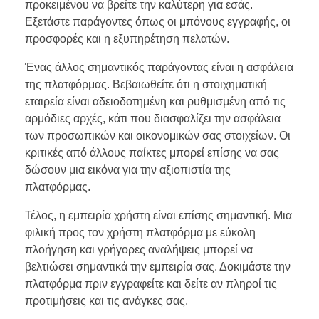
προκειμένου να βρείτε την καλύτερη για εσάς.
Εξετάστε παράγοντες όπως οι μπόνους εγγραφής, οι
προσφορές και η εξυπηρέτηση πελατών.
Ένας άλλος σημαντικός παράγοντας είναι η ασφάλεια
της πλατφόρμας. Βεβαιωθείτε ότι η στοιχηματική
εταιρεία είναι αδειοδοτημένη και ρυθμισμένη από τις
αρμόδιες αρχές, κάτι που διασφαλίζει την ασφάλεια
των προσωπικών και οικονομικών σας στοιχείων. Οι
κριτικές από άλλους παίκτες μπορεί επίσης να σας
δώσουν μια εικόνα για την αξιοπιστία της
πλατφόρμας.
Τέλος, η εμπειρία χρήστη είναι επίσης σημαντική. Μια
φιλική προς τον χρήστη πλατφόρμα με εύκολη
πλοήγηση και γρήγορες αναλήψεις μπορεί να
βελτιώσει σημαντικά την εμπειρία σας. Δοκιμάστε την
πλατφόρμα πριν εγγραφείτε και δείτε αν πληροί τις
προτιμήσεις και τις ανάγκες σας.