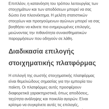
Επιπλέον, η κατανόηση του τρόπου λειτουργίας των
στοιχημάτων και των αποδόσεων μπορεί να σας
δώσει ένα πλεονέκτημα. Η μελέτη στατιστικών
στοιχείων και προηγούμενων αγώνων μπορεί να σας
βοηθήσει να κάνετε πιο ενημερωμένες επιλογές,
μειώνοντας την πιθανότητα συναισθηματικών
παρορμήσεων που οδηγούν σε λάθη.
Διαδικασία επιλογής
στοιχηματικής πλατφόρμας
Η επιλογή της σωστής στοιχηματικής πλατφόρμας
είναι θεμελιώδους σημασίας για την εμπειρία του
παίκτη. Οι πλατφόρμες αυτές προσφέρουν
διαφορετικά χαρακτηριστικά, όπως αποδόσεις,
ταχύτητα ανάληψης και ποικιλία αγορών. Είναι
κρίσιμο να συγκρίνετε αυτές τις επιλογές,