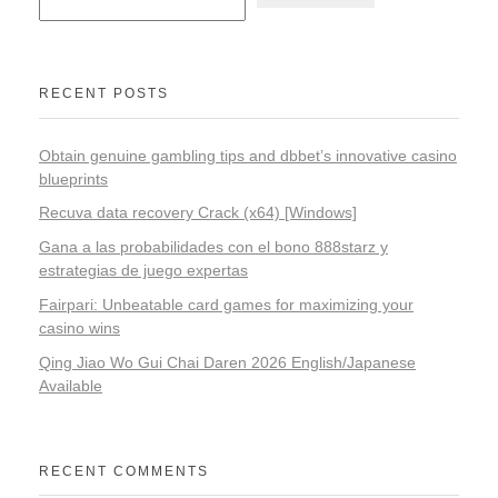
RECENT POSTS
Obtain genuine gambling tips and dbbet’s innovative casino
blueprints
Recuva data recovery Crack (x64) [Windows]
Gana a las probabilidades con el bono 888starz y
estrategias de juego expertas
Fairpari: Unbeatable card games for maximizing your
casino wins
Qing Jiao Wo Gui Chai Daren 2026 English/Japanese
Available
RECENT COMMENTS