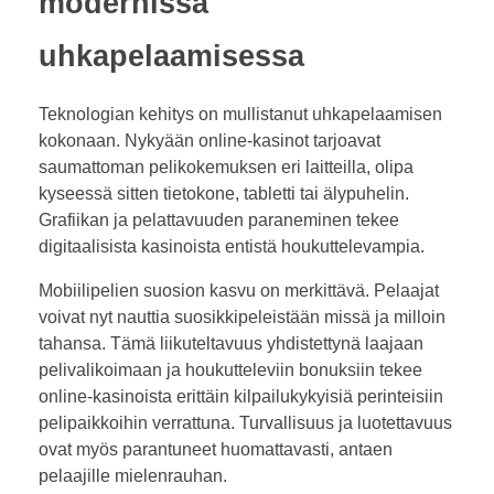
modernissa
uhkapelaamisessa
Teknologian kehitys on mullistanut uhkapelaamisen
kokonaan. Nykyään online-kasinot tarjoavat
saumattoman pelikokemuksen eri laitteilla, olipa
kyseessä sitten tietokone, tabletti tai älypuhelin.
Grafiikan ja pelattavuuden paraneminen tekee
digitaalisista kasinoista entistä houkuttelevampia.
Mobiilipelien suosion kasvu on merkittävä. Pelaajat
voivat nyt nauttia suosikkipeleistään missä ja milloin
tahansa. Tämä liikuteltavuus yhdistettynä laajaan
pelivalikoimaan ja houkutteleviin bonuksiin tekee
online-kasinoista erittäin kilpailukykyisiä perinteisiin
pelipaikkoihin verrattuna. Turvallisuus ja luotettavuus
ovat myös parantuneet huomattavasti, antaen
pelaajille mielenrauhan.