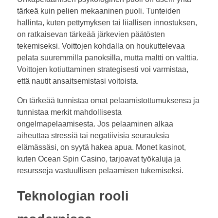
tärkeä kuin pelien mekaaninen puoli. Tunteiden
hallinta, kuten pettymyksen tai liiallisen innostuksen,
on ratkaisevan tärkeää järkevien päätösten
tekemiseksi. Voittojen kohdalla on houkuttelevaa
pelata suuremmilla panoksilla, mutta maltti on valttia.
Voittojen kotiuttaminen strategisesti voi varmistaa,
että nautit ansaitsemistasi voitoista.
On tärkeää tunnistaa omat pelaamistottumuksensa ja
tunnistaa merkit mahdollisesta
ongelmapelaamisesta. Jos pelaaminen alkaa
aiheuttaa stressiä tai negatiivisia seurauksia
elämässäsi, on syytä hakea apua. Monet kasinot,
kuten Ocean Spin Casino, tarjoavat työkaluja ja
resursseja vastuullisen pelaamisen tukemiseksi.
Teknologian rooli