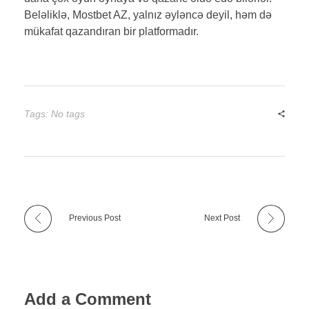
Beləliklə, Mostbet AZ, yalnız əyləncə deyil, həm də
mükafat qazandıran bir platformadır.
Tags: No tags
Previous Post
Next Post
Add a Comment