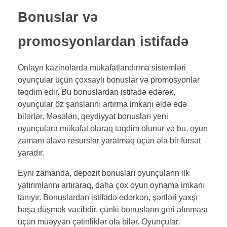
Bonuslar və
promosyonlardan istifadə
Onlayn kazinolarda mükafatlandırma sistemləri
oyunçular üçün çoxsaylı bonuslar və promosyonlar
təqdim edir. Bu bonuslardan istifadə edərək,
oyunçular öz şanslarını artırma imkanı əldə edə
bilərlər. Məsələn, qeydiyyat bonusları yeni
oyunçulara mükafat olaraq təqdim olunur və bu, oyun
zamanı əlavə resurslar yaratmaq üçün əla bir fürsət
yaradır.
Eyni zamanda, depozit bonusları oyunçuların ilk
yatırımlarını artıraraq, daha çox oyun oynama imkanı
tanıyır. Bonuslardan istifadə edərkən, şərtləri yaxşı
başa düşmək vacibdir, çünki bonusların geri alınması
üçün müəyyən çətinliklər ola bilər. Oyunçular,