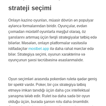
strateji seçimi
Onlayn kazino oyunları, müasir dövrün ən populyar
əyləncə formalarından biridir. Oyunçular, evdən
çıxmadan müxtəlif oyunlarla məşğul olaraq, öz
şanslarını artırmaq üçün fərqli strategiyalar tətbiq edə
bilərlər. Məsələn, onlayn platformalar vasitəsilə
istifadəçilər
mostbet app
ilə daha rahat mərclər edə
bilər. Strategiya seçimi, oyunun xarakterinə və
oyunçunun şəxsi təcrübəsinə əsaslanmalıdır.
Oyun seçimləri arasında pokerdən ruletə qədər geniş
bir spektr vardır. Poker, bir çox strategiya tətbiq
etməyə imkan tanıdığı üçün daha çox intellektual
yanaşma tələb edir. Rulet isə daha sadə bir oyun
olduğu üçün, burada şansın rolu daha önəmlidir.