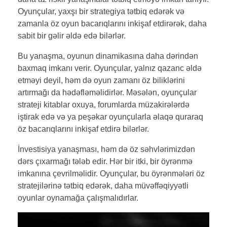
Oyunçular, yaxşı bir strategiya tətbiq edərək və
zamanla öz oyun bacarıqlarını inkişaf etdirərək, daha
sabit bir gəlir əldə edə bilərlər.
Bu yanaşma, oyunun dinamikasına daha dərindən
baxmaq imkanı verir. Oyunçular, yalnız qazanc əldə
etməyi deyil, həm də oyun zamanı öz biliklərini
artırmağı da hədəfləməlidirlər. Məsələn, oyunçular
strateji kitablar oxuya, forumlarda müzakirələrdə
iştirak edə və ya peşəkar oyunçularla əlaqə quraraq
öz bacarıqlarını inkişaf etdirə bilərlər.
İnvestisiya yanaşması, həm də öz səhvlərimizdən
dərs çıxarmağı tələb edir. Hər bir itki, bir öyrənmə
imkanına çevrilməlidir. Oyunçular, bu öyrənmələri öz
stratejilərinə tətbiq edərək, daha müvəffəqiyyətli
oyunlar oynamağa çalışmalıdırlar.